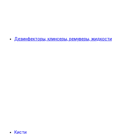
Дезинфекторы, клинсеры, ремуверы, жидкости
Кисти