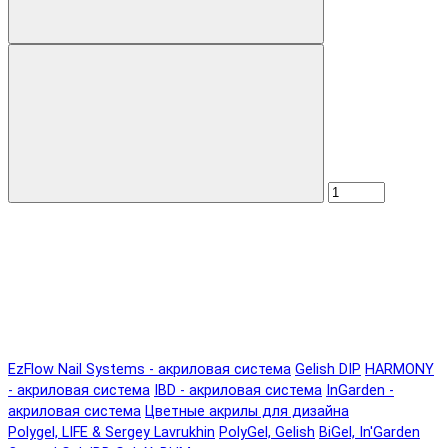
EzFlow Nail Systems - акриловая система
Gelish DIP
HARMONY
- акриловая система
IBD - акриловая система
InGarden -
акриловая система
Цветные акрилы для дизайна
Polygel, LIFE & Sergey Lavrukhin
PolyGel, Gelish
BiGel, In'Garden