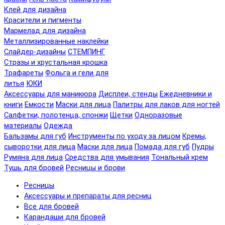
Клей для дизайна
Красители и пигменты
Мармелад для дизайна
Металлизированные наклейки
Слайдер-дизайны
СТЕМПИНГ
Стразы и хрустальная крошка
Трафареты
Фольга и гели для
литья
ЮКИ
Аксессуары для маникюра
Дисплеи, стенды
Ежедневники и
книги
Емкости
Маски для лица
Палитры для лаков для ногтей
Салфетки, полотенца, спонжи
Щетки
Одноразовые
материалы
Одежда
Бальзамы для губ
Инструменты по уходу за лицом
Кремы,
сыворотки для лица
Маски для лица
Помада для губ
Пудры
Румяна для лица
Средства для умывания
Тональный крем
Тушь для бровей
Ресницы и брови
Ресницы
Аксессуары и препараты для ресниц
Все для бровей
Карандаши для бровей