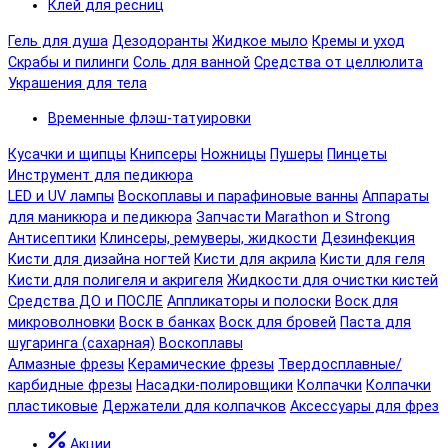
Клей для ресниц
Гель для душа
Дезодоранты
Жидкое мыло
Кремы и уход
Скрабы и пилинги
Соль для ванной
Средства от целлюлита
Украшения для тела
Временные флэш-татуировки
Кусачки и щипцы
Книпсеры
Ножницы
Пушеры
Пинцеты
Инструмент для педикюра
LED и UV лампы
Воскоплавы и парафиновые ванны
Аппараты
для маникюра и педикюра
Запчасти Marathon и Strong
Антисептики
Клинсеры, ремуверы, жидкости
Дезинфекция
Кисти для дизайна ногтей
Кисти для акрила
Кисти для геля
Кисти для полигеля и акригеля
Жидкости для очистки кистей
Средства ДО и ПОСЛЕ
Аппликаторы и полоски
Воск для
микроволновки
Воск в банках
Воск для бровей
Паста для
шугаринга (сахарная)
Воскоплавы
Алмазные фрезы
Керамические фрезы
Твердосплавные/
карбидные фрезы
Насадки-полировщики
Колпачки
Колпачки
пластиковые
Держатели для колпачков
Аксессуары для фрез
Акции