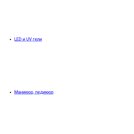
LED и UV гели
Маникюр, педикюр