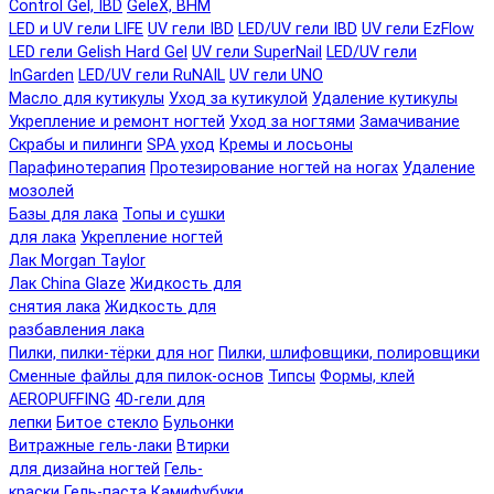
Control Gel, IBD
GeleX, BHM
LED и UV гели LIFE
UV гели IBD
LED/UV гели IBD
UV гели EzFlow
LED гели Gelish Hard Gel
UV гели SuperNail
LED/UV гели
InGarden
LED/UV гели RuNAIL
UV гели UNO
Масло для кутикулы
Уход за кутикулой
Удаление кутикулы
Укрепление и ремонт ногтей
Уход за ногтями
Замачивание
Скрабы и пилинги
SPA уход
Кремы и лосьоны
Парафинотерапия
Протезирование ногтей на ногах
Удаление
мозолей
Базы для лака
Топы и сушки
для лака
Укрепление ногтей
Лак Morgan Taylor
Лак China Glaze
Жидкость для
снятия лака
Жидкость для
разбавления лака
Пилки, пилки-тёрки для ног
Пилки, шлифовщики, полировщики
Сменные файлы для пилок-основ
Типсы
Формы, клей
AEROPUFFING
4D-гели для
лепки
Битое стекло
Бульонки
Витражные гель-лаки
Втирки
для дизайна ногтей
Гель-
краски
Гель-паста
Камифубуки