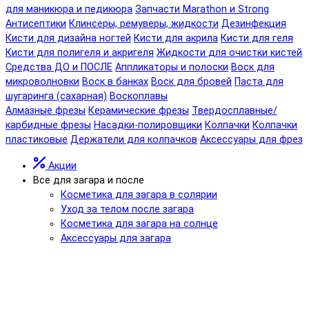
для маникюра и педикюра
Запчасти Marathon и Strong
Антисептики
Клинсеры, ремуверы, жидкости
Дезинфекция
Кисти для дизайна ногтей
Кисти для акрила
Кисти для геля
Кисти для полигеля и акригеля
Жидкости для очистки кистей
Средства ДО и ПОСЛЕ
Аппликаторы и полоски
Воск для
микроволновки
Воск в банках
Воск для бровей
Паста для
шугаринга (сахарная)
Воскоплавы
Алмазные фрезы
Керамические фрезы
Твердосплавные/
карбидные фрезы
Насадки-полировщики
Колпачки
Колпачки
пластиковые
Держатели для колпачков
Аксессуары для фрез
Акции
Все для загара и после
Косметика для загара в солярии
Уход за телом после загара
Косметика для загара на солнце
Аксессуары для загара