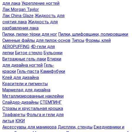
для лака
Укрепление ногтей
Лак Morgan Taylor
Лак China Glaze
Жидкость для
снятия лака
Жидкость для
разбавления лака
Пилки, пилки-тёрки для ног
Пилки, шлифовщики, полировщики
Сменные файлы для пилок-основ
Типсы
Формы, клей
AEROPUFFING
4D-гели для
лепки
Битое стекло
Бульонки
Витражные гель-лаки
Втирки
для дизайна ногтей
Гель-
краски
Гель-паста
Камифубуки
Клей для дизайна
Красители и пигменты
Мармелад для дизайна
Металлизированные наклейки
Слайдер-дизайны
СТЕМПИНГ
Стразы и хрустальная крошка
Трафареты
Фольга и гели для
литья
ЮКИ
Аксессуары для маникюра
Дисплеи, стенды
Ежедневники и