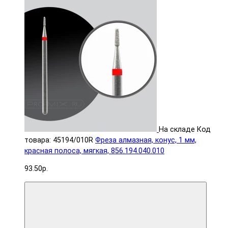
На складе
Код
товара: 45194/010R
Фреза алмазная, конус, 1 мм,
красная полоса, мягкая, 856.194.040.010
93.50р.