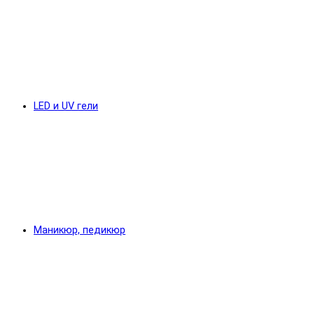
LED и UV гели
Маникюр, педикюр