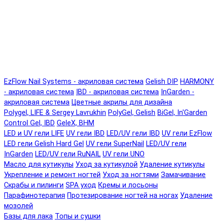
EzFlow Nail Systems - акриловая система
Gelish DIP
HARMONY
- акриловая система
IBD - акриловая система
InGarden -
акриловая система
Цветные акрилы для дизайна
Polygel, LIFE & Sergey Lavrukhin
PolyGel, Gelish
BiGel, In'Garden
Control Gel, IBD
GeleX, BHM
LED и UV гели LIFE
UV гели IBD
LED/UV гели IBD
UV гели EzFlow
LED гели Gelish Hard Gel
UV гели SuperNail
LED/UV гели
InGarden
LED/UV гели RuNAIL
UV гели UNO
Масло для кутикулы
Уход за кутикулой
Удаление кутикулы
Укрепление и ремонт ногтей
Уход за ногтями
Замачивание
Скрабы и пилинги
SPA уход
Кремы и лосьоны
Парафинотерапия
Протезирование ногтей на ногах
Удаление
мозолей
Базы для лака
Топы и сушки