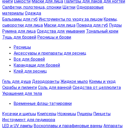
книги
Емкости
Маски для лица
Палитры для лаков для ногтей
Салфетки, полотенца, спонжи
Щетки
Одноразовые
материалы
Одежда
Бальзамы для губ
Инструменты по уходу за лицом
Кремы,
сыворотки для лица
Маски для лица
Помада для губ
Пудры
Румяна для лица
Средства для умывания
Тональный крем
Тушь для бровей
Ресницы и брови
Ресницы
Аксессуары и препараты для ресниц
Все для бровей
Карандаши для бровей
Клей для ресниц
Гель для душа
Дезодоранты
Жидкое мыло
Кремы и уход
Скрабы и пилинги
Соль для ванной
Средства от целлюлита
Украшения для тела
Временные флэш-татуировки
Кусачки и щипцы
Книпсеры
Ножницы
Пушеры
Пинцеты
Инструмент для педикюра
LED и UV лампы
Воскоплавы и парафиновые ванны
Аппараты