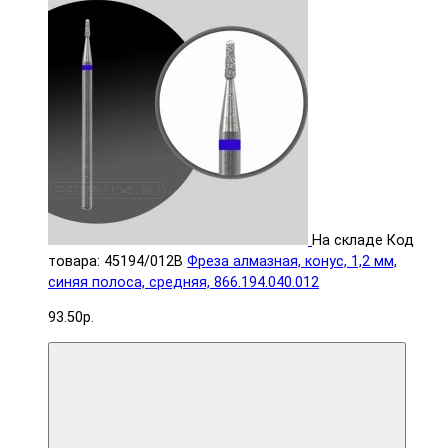
На складе
Код
товара: 45194/012B
Фреза алмазная, конус, 1,2 мм,
синяя полоса, средняя, 866.194.040.012
93.50р.