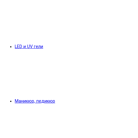
LED и UV гели
Маникюр, педикюр