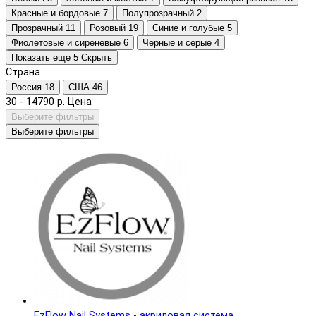
Красные и бордовые
7
Полупрозрачный
2
Прозрачный
11
Розовый
19
Синие и голубые
5
Фиолетовые и сиреневые
6
Черные и серые
4
Показать еще 5
Скрыть
Страна
Россия
18
США
46
30
-
14790
р.
Цена
Выберите фильтры
Выберите фильтры
EzFlow Nail Systems - акриловая система