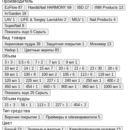
Производитель
EzFlow
87
Hand&Nail HARMONY
69
IBD
17
INM Products
13
In’Garden
19
LAV
1
LIFE & Sergey Lavrukhin
2
MILV
1
Nail Products
4
SuperNail
8
Показать еще 5
Скрыть
Вид товара
Акриловая пудра
39
Защитное покрытие
1
Мономер
13
Набор
1
Цветные акрилы
83
Объем
3 г
3
3,5 г
6
7 г
2
7 мл
1
9 мл
1
10 мл
2
14 г
2
15 мл
7
20 г
6
21 г
6
23 г
30
28 г
6
59 мл
1
100 г
8
100 мл
2
105 г
6
113 г
6
118 мл
1
120 мл
1
225 мл
1
227 г
1
240 мл
1
250 мл
1
400 г
2
450 мл
1
454 г
1
660 г
5
900 мл
1
960 мл
1
1000 мл
1
Показать еще 25
Скрыть
Объем пудры
21 г.
3
56 г.
1
113 г.
2
227 г.
1
454 г.
2
Тип средства
Верхнее покрытие
1
Праймеры и обезжириватели
5
Цвет
Белый
23
Зеленые и желтые
1
Камуфлирующая розовая
13