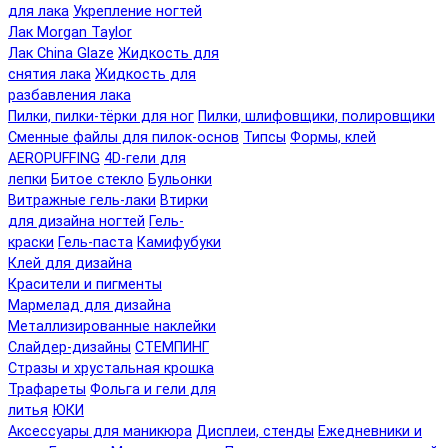
для лака
Укрепление ногтей
Лак Morgan Taylor
Лак China Glaze
Жидкость для
снятия лака
Жидкость для
разбавления лака
Пилки, пилки-тёрки для ног
Пилки, шлифовщики, полировщики
Сменные файлы для пилок-основ
Типсы
Формы, клей
AEROPUFFING
4D-гели для
лепки
Битое стекло
Бульонки
Витражные гель-лаки
Втирки
для дизайна ногтей
Гель-
краски
Гель-паста
Камифубуки
Клей для дизайна
Красители и пигменты
Мармелад для дизайна
Металлизированные наклейки
Слайдер-дизайны
СТЕМПИНГ
Стразы и хрустальная крошка
Трафареты
Фольга и гели для
литья
ЮКИ
Аксессуары для маникюра
Дисплеи, стенды
Ежедневники и