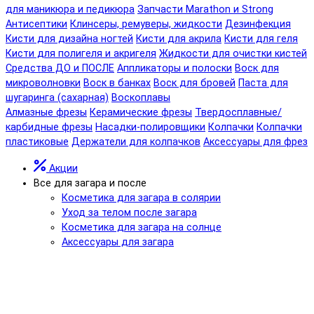
для маникюра и педикюра
Запчасти Marathon и Strong
Антисептики
Клинсеры, ремуверы, жидкости
Дезинфекция
Кисти для дизайна ногтей
Кисти для акрила
Кисти для геля
Кисти для полигеля и акригеля
Жидкости для очистки кистей
Средства ДО и ПОСЛЕ
Аппликаторы и полоски
Воск для
микроволновки
Воск в банках
Воск для бровей
Паста для
шугаринга (сахарная)
Воскоплавы
Алмазные фрезы
Керамические фрезы
Твердосплавные/
карбидные фрезы
Насадки-полировщики
Колпачки
Колпачки
пластиковые
Держатели для колпачков
Аксессуары для фрез
Акции
Все для загара и после
Косметика для загара в солярии
Уход за телом после загара
Косметика для загара на солнце
Аксессуары для загара