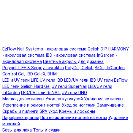
EzFlow Nail Systems - акриловая система
Gelish DIP
HARMONY
- акриловая система
IBD - акриловая система
InGarden -
акриловая система
Цветные акрилы для дизайна
Polygel, LIFE & Sergey Lavrukhin
PolyGel, Gelish
BiGel, In'Garden
Control Gel, IBD
GeleX, BHM
LED и UV гели LIFE
UV гели IBD
LED/UV гели IBD
UV гели EzFlow
LED гели Gelish Hard Gel
UV гели SuperNail
LED/UV гели
InGarden
LED/UV гели RuNAIL
UV гели UNO
Масло для кутикулы
Уход за кутикулой
Удаление кутикулы
Укрепление и ремонт ногтей
Уход за ногтями
Замачивание
Скрабы и пилинги
SPA уход
Кремы и лосьоны
Парафинотерапия
Протезирование ногтей на ногах
Удаление
мозолей
Базы для лака
Топы и сушки