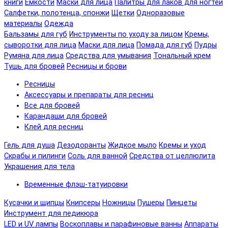
книги
Емкости
Маски для лица
Палитры для лаков для ногтей
Салфетки, полотенца, спонжи
Щетки
Одноразовые
материалы
Одежда
Бальзамы для губ
Инструменты по уходу за лицом
Кремы,
сыворотки для лица
Маски для лица
Помада для губ
Пудры
Румяна для лица
Средства для умывания
Тональный крем
Тушь для бровей
Ресницы и брови
Ресницы
Аксессуары и препараты для ресниц
Все для бровей
Карандаши для бровей
Клей для ресниц
Гель для душа
Дезодоранты
Жидкое мыло
Кремы и уход
Скрабы и пилинги
Соль для ванной
Средства от целлюлита
Украшения для тела
Временные флэш-татуировки
Кусачки и щипцы
Книпсеры
Ножницы
Пушеры
Пинцеты
Инструмент для педикюра
LED и UV лампы
Воскоплавы и парафиновые ванны
Аппараты