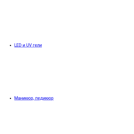
LED и UV гели
Маникюр, педикюр