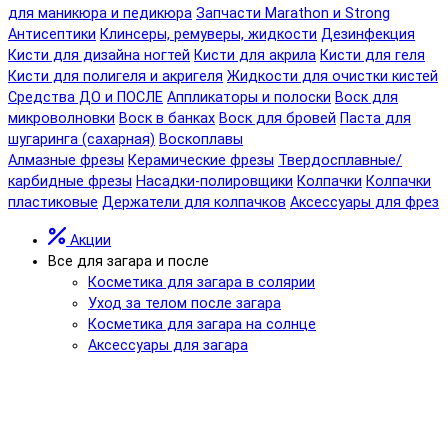
для маникюра и педикюра
Запчасти Marathon и Strong
Антисептики
Клинсеры, ремуверы, жидкости
Дезинфекция
Кисти для дизайна ногтей
Кисти для акрила
Кисти для геля
Кисти для полигеля и акригеля
Жидкости для очистки кистей
Средства ДО и ПОСЛЕ
Аппликаторы и полоски
Воск для
микроволновки
Воск в банках
Воск для бровей
Паста для
шугаринга (сахарная)
Воскоплавы
Алмазные фрезы
Керамические фрезы
Твердосплавные/
карбидные фрезы
Насадки-полировщики
Колпачки
Колпачки
пластиковые
Держатели для колпачков
Аксессуары для фрез
Акции
Все для загара и после
Косметика для загара в солярии
Уход за телом после загара
Косметика для загара на солнце
Аксессуары для загара