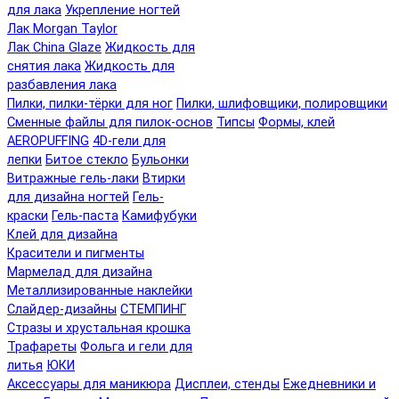
для лака
Укрепление ногтей
Лак Morgan Taylor
Лак China Glaze
Жидкость для
снятия лака
Жидкость для
разбавления лака
Пилки, пилки-тёрки для ног
Пилки, шлифовщики, полировщики
Сменные файлы для пилок-основ
Типсы
Формы, клей
AEROPUFFING
4D-гели для
лепки
Битое стекло
Бульонки
Витражные гель-лаки
Втирки
для дизайна ногтей
Гель-
краски
Гель-паста
Камифубуки
Клей для дизайна
Красители и пигменты
Мармелад для дизайна
Металлизированные наклейки
Слайдер-дизайны
СТЕМПИНГ
Стразы и хрустальная крошка
Трафареты
Фольга и гели для
литья
ЮКИ
Аксессуары для маникюра
Дисплеи, стенды
Ежедневники и