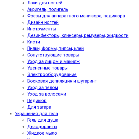
Лаки для ногтей
Акригель, полигель
Фрезы для аппаратного маникюра, педикюра
Дизайн ногтей
Инструменты
Дезинфекторы, клинсеры, ремуверы, жидкости
Кисти
Пилки, формы, типсы, клей
Сопутствующие товары
Уход за лицом и макияж
Уцененные товары
Электрооборудование
Восковая депиляция и шугаринг
Уход за телом
Уход за волосами
Педикюр
Для загара
Украшения для тела
Гель для душа
Дезодоранты
Жидкое мыло