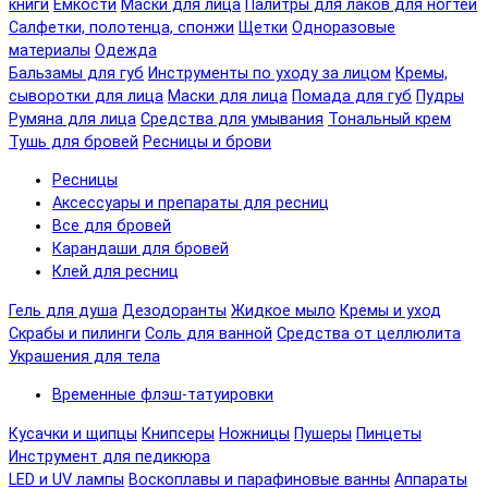
книги
Емкости
Маски для лица
Палитры для лаков для ногтей
Салфетки, полотенца, спонжи
Щетки
Одноразовые
материалы
Одежда
Бальзамы для губ
Инструменты по уходу за лицом
Кремы,
сыворотки для лица
Маски для лица
Помада для губ
Пудры
Румяна для лица
Средства для умывания
Тональный крем
Тушь для бровей
Ресницы и брови
Ресницы
Аксессуары и препараты для ресниц
Все для бровей
Карандаши для бровей
Клей для ресниц
Гель для душа
Дезодоранты
Жидкое мыло
Кремы и уход
Скрабы и пилинги
Соль для ванной
Средства от целлюлита
Украшения для тела
Временные флэш-татуировки
Кусачки и щипцы
Книпсеры
Ножницы
Пушеры
Пинцеты
Инструмент для педикюра
LED и UV лампы
Воскоплавы и парафиновые ванны
Аппараты