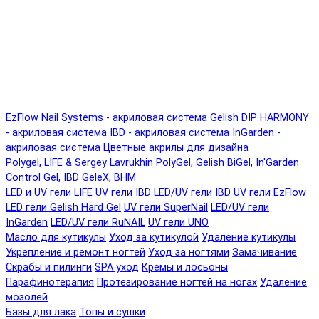
EzFlow Nail Systems - акриловая система
Gelish DIP
HARMONY
- акриловая система
IBD - акриловая система
InGarden -
акриловая система
Цветные акрилы для дизайна
Polygel, LIFE & Sergey Lavrukhin
PolyGel, Gelish
BiGel, In'Garden
Control Gel, IBD
GeleX, BHM
LED и UV гели LIFE
UV гели IBD
LED/UV гели IBD
UV гели EzFlow
LED гели Gelish Hard Gel
UV гели SuperNail
LED/UV гели
InGarden
LED/UV гели RuNAIL
UV гели UNO
Масло для кутикулы
Уход за кутикулой
Удаление кутикулы
Укрепление и ремонт ногтей
Уход за ногтями
Замачивание
Скрабы и пилинги
SPA уход
Кремы и лосьоны
Парафинотерапия
Протезирование ногтей на ногах
Удаление
мозолей
Базы для лака
Топы и сушки