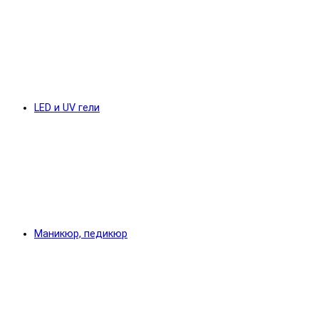
LED и UV гели
Маникюр, педикюр