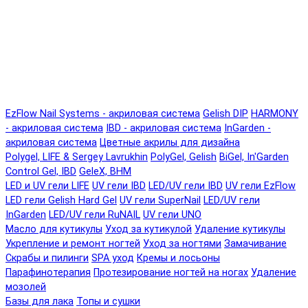
EzFlow Nail Systems - акриловая система
Gelish DIP
HARMONY
- акриловая система
IBD - акриловая система
InGarden -
акриловая система
Цветные акрилы для дизайна
Polygel, LIFE & Sergey Lavrukhin
PolyGel, Gelish
BiGel, In'Garden
Control Gel, IBD
GeleX, BHM
LED и UV гели LIFE
UV гели IBD
LED/UV гели IBD
UV гели EzFlow
LED гели Gelish Hard Gel
UV гели SuperNail
LED/UV гели
InGarden
LED/UV гели RuNAIL
UV гели UNO
Масло для кутикулы
Уход за кутикулой
Удаление кутикулы
Укрепление и ремонт ногтей
Уход за ногтями
Замачивание
Скрабы и пилинги
SPA уход
Кремы и лосьоны
Парафинотерапия
Протезирование ногтей на ногах
Удаление
мозолей
Базы для лака
Топы и сушки