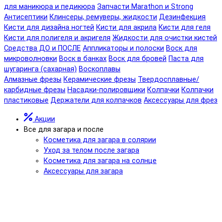
для маникюра и педикюра
Запчасти Marathon и Strong
Антисептики
Клинсеры, ремуверы, жидкости
Дезинфекция
Кисти для дизайна ногтей
Кисти для акрила
Кисти для геля
Кисти для полигеля и акригеля
Жидкости для очистки кистей
Средства ДО и ПОСЛЕ
Аппликаторы и полоски
Воск для
микроволновки
Воск в банках
Воск для бровей
Паста для
шугаринга (сахарная)
Воскоплавы
Алмазные фрезы
Керамические фрезы
Твердосплавные/
карбидные фрезы
Насадки-полировщики
Колпачки
Колпачки
пластиковые
Держатели для колпачков
Аксессуары для фрез
Акции
Все для загара и после
Косметика для загара в солярии
Уход за телом после загара
Косметика для загара на солнце
Аксессуары для загара