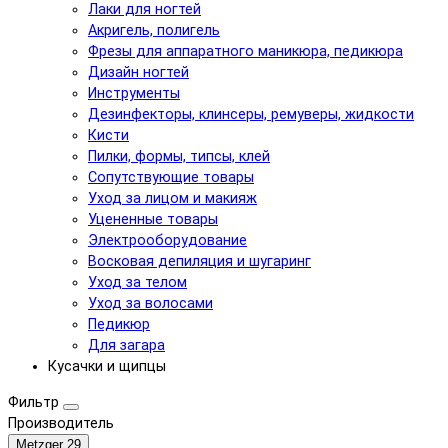
Лаки для ногтей
Акригель, полигель
Фрезы для аппаратного маникюра, педикюра
Дизайн ногтей
Инструменты
Дезинфекторы, клинсеры, ремуверы, жидкости
Кисти
Пилки, формы, типсы, клей
Сопутствующие товары
Уход за лицом и макияж
Уцененные товары
Электрооборудование
Восковая депиляция и шугаринг
Уход за телом
Уход за волосами
Педикюр
Для загара
Кусачки и щипцы
Фильтр
Производитель
Metzger
29