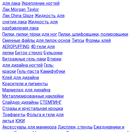
для лака
Укрепление ногтей
Лак Morgan Taylor
Лак China Glaze
Жидкость для
снятия лака
Жидкость для
разбавления лака
Пилки, пилки-тёрки для ног
Пилки, шлифовщики, полировщики
Сменные файлы для пилок-основ
Типсы
Формы, клей
AEROPUFFING
4D-гели для
лепки
Битое стекло
Бульонки
Витражные гель-лаки
Втирки
для дизайна ногтей
Гель-
краски
Гель-паста
Камифубуки
Клей для дизайна
Красители и пигменты
Мармелад для дизайна
Металлизированные наклейки
Слайдер-дизайны
СТЕМПИНГ
Стразы и хрустальная крошка
Трафареты
Фольга и гели для
литья
ЮКИ
Аксессуары для маникюра
Дисплеи, стенды
Ежедневники и