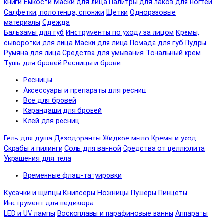
книги
Емкости
Маски для лица
Палитры для лаков для ногтей
Салфетки, полотенца, спонжи
Щетки
Одноразовые
материалы
Одежда
Бальзамы для губ
Инструменты по уходу за лицом
Кремы,
сыворотки для лица
Маски для лица
Помада для губ
Пудры
Румяна для лица
Средства для умывания
Тональный крем
Тушь для бровей
Ресницы и брови
Ресницы
Аксессуары и препараты для ресниц
Все для бровей
Карандаши для бровей
Клей для ресниц
Гель для душа
Дезодоранты
Жидкое мыло
Кремы и уход
Скрабы и пилинги
Соль для ванной
Средства от целлюлита
Украшения для тела
Временные флэш-татуировки
Кусачки и щипцы
Книпсеры
Ножницы
Пушеры
Пинцеты
Инструмент для педикюра
LED и UV лампы
Воскоплавы и парафиновые ванны
Аппараты