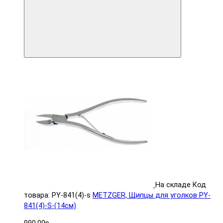
На складе
Код
товара: PY-841(4)-s
METZGER, Щипцы для уголков PY-
841(4)-S-(14см)