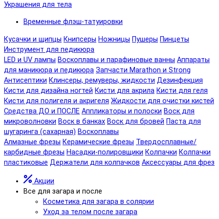
Украшения для тела
Временные флэш-татуировки
Кусачки и щипцы
Книпсеры
Ножницы
Пушеры
Пинцеты
Инструмент для педикюра
LED и UV лампы
Воскоплавы и парафиновые ванны
Аппараты
для маникюра и педикюра
Запчасти Marathon и Strong
Антисептики
Клинсеры, ремуверы, жидкости
Дезинфекция
Кисти для дизайна ногтей
Кисти для акрила
Кисти для геля
Кисти для полигеля и акригеля
Жидкости для очистки кистей
Средства ДО и ПОСЛЕ
Аппликаторы и полоски
Воск для
микроволновки
Воск в банках
Воск для бровей
Паста для
шугаринга (сахарная)
Воскоплавы
Алмазные фрезы
Керамические фрезы
Твердосплавные/
карбидные фрезы
Насадки-полировщики
Колпачки
Колпачки
пластиковые
Держатели для колпачков
Аксессуары для фрез
Акции
Все для загара и после
Косметика для загара в солярии
Уход за телом после загара