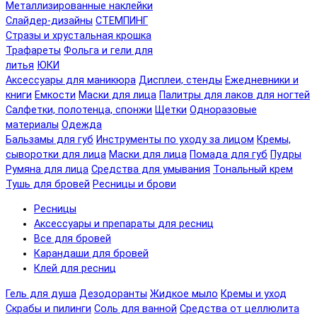
Металлизированные наклейки
Слайдер-дизайны
СТЕМПИНГ
Стразы и хрустальная крошка
Трафареты
Фольга и гели для
литья
ЮКИ
Аксессуары для маникюра
Дисплеи, стенды
Ежедневники и
книги
Емкости
Маски для лица
Палитры для лаков для ногтей
Салфетки, полотенца, спонжи
Щетки
Одноразовые
материалы
Одежда
Бальзамы для губ
Инструменты по уходу за лицом
Кремы,
сыворотки для лица
Маски для лица
Помада для губ
Пудры
Румяна для лица
Средства для умывания
Тональный крем
Тушь для бровей
Ресницы и брови
Ресницы
Аксессуары и препараты для ресниц
Все для бровей
Карандаши для бровей
Клей для ресниц
Гель для душа
Дезодоранты
Жидкое мыло
Кремы и уход
Скрабы и пилинги
Соль для ванной
Средства от целлюлита