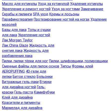
Масло для кутикулы
Уход за кутикулой
Удаление кутикулы
Укрепление и ремонт ногтей
Уход за ногтями
Замачивание
Скрабы и пилинги
SPA уход
Кремы и лосьоны
Парафинотерапия
Протезирование ногтей на ногах
Удаление
мозолей
Базы для лака
Топы и сушки
для лака
Укрепление ногтей
Лак Morgan Taylor
Лак China Glaze
Жидкость для
снятия лака
Жидкость для
разбавления лака
Пилки, пилки-тёрки для ног
Пилки, шлифовщики, полировщики
Сменные файлы для пилок-основ
Типсы
Формы, клей
AEROPUFFING
4D-гели для
лепки
Битое стекло
Бульонки
Витражные гель-лаки
Втирки
для дизайна ногтей
Гель-
краски
Гель-паста
Камифубуки
Клей для дизайна
Красители и пигменты
Мармелад для дизайна