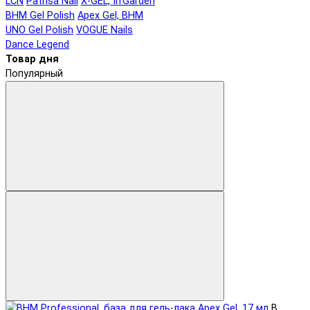
LCN
Patrisa Nail
X-GEL, In'Garden
BHM Gel Polish
Apex Gel, BHM
UNO Gel Polish
VOGUE Nails
Dance Legend
Товар дня
Популярный
В