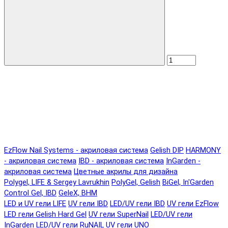
EzFlow Nail Systems - акриловая система
Gelish DIP
HARMONY
- акриловая система
IBD - акриловая система
InGarden -
акриловая система
Цветные акрилы для дизайна
Polygel, LIFE & Sergey Lavrukhin
PolyGel, Gelish
BiGel, In'Garden
Control Gel, IBD
GeleX, BHM
LED и UV гели LIFE
UV гели IBD
LED/UV гели IBD
UV гели EzFlow
LED гели Gelish Hard Gel
UV гели SuperNail
LED/UV гели
InGarden
LED/UV гели RuNAIL
UV гели UNO