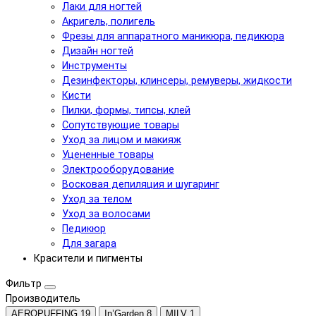
Лаки для ногтей
Акригель, полигель
Фрезы для аппаратного маникюра, педикюра
Дизайн ногтей
Инструменты
Дезинфекторы, клинсеры, ремуверы, жидкости
Кисти
Пилки, формы, типсы, клей
Сопутствующие товары
Уход за лицом и макияж
Уцененные товары
Электрооборудование
Восковая депиляция и шугаринг
Уход за телом
Уход за волосами
Педикюр
Для загара
Красители и пигменты
Фильтр
Производитель
AEROPUFFING
19
In’Garden
8
MILV
1