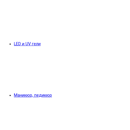
LED и UV гели
Маникюр, педикюр