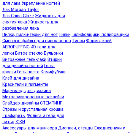
для лака
Укрепление ногтей
Лак Morgan Taylor
Лак China Glaze
Жидкость для
снятия лака
Жидкость для
разбавления лака
Пилки, пилки-тёрки для ног
Пилки, шлифовщики, полировщики
Сменные файлы для пилок-основ
Типсы
Формы, клей
AEROPUFFING
4D-гели для
лепки
Битое стекло
Бульонки
Витражные гель-лаки
Втирки
для дизайна ногтей
Гель-
краски
Гель-паста
Камифубуки
Клей для дизайна
Красители и пигменты
Мармелад для дизайна
Металлизированные наклейки
Слайдер-дизайны
СТЕМПИНГ
Стразы и хрустальная крошка
Трафареты
Фольга и гели для
литья
ЮКИ
Аксессуары для маникюра
Дисплеи, стенды
Ежедневники и