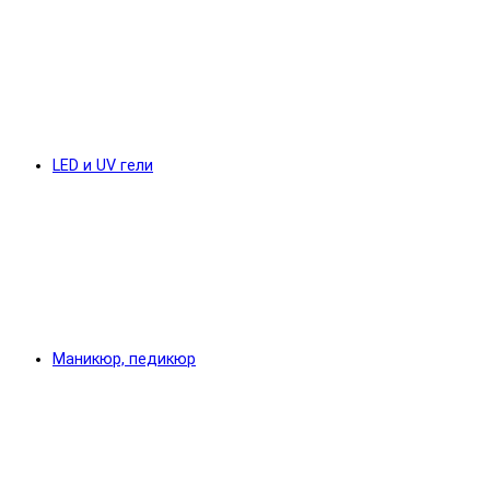
LED и UV гели
Маникюр, педикюр