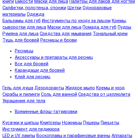
книги
Емкости
Маски для лица
Палитры для лаков для ногтей
Салфетки, полотенца, спонжи
Щетки
Одноразовые
материалы
Одежда
Бальзамы для губ
Инструменты по уходу за лицом
Кремы,
сыворотки для лица
Маски для лица
Помада для губ
Пудры
Румяна для лица
Средства для умывания
Тональный крем
Тушь для бровей
Ресницы и брови
Ресницы
Аксессуары и препараты для ресниц
Все для бровей
Карандаши для бровей
Клей для ресниц
Гель для душа
Дезодоранты
Жидкое мыло
Кремы и уход
Скрабы и пилинги
Соль для ванной
Средства от целлюлита
Украшения для тела
Временные флэш-татуировки
Кусачки и щипцы
Книпсеры
Ножницы
Пушеры
Пинцеты
Инструмент для педикюра
LED и UV лампы
Воскоплавы и парафиновые ванны
Аппараты