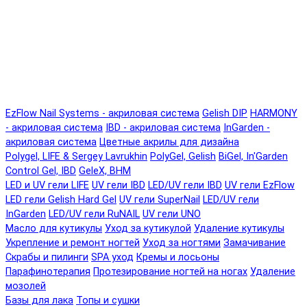
EzFlow Nail Systems - акриловая система
Gelish DIP
HARMONY
- акриловая система
IBD - акриловая система
InGarden -
акриловая система
Цветные акрилы для дизайна
Polygel, LIFE & Sergey Lavrukhin
PolyGel, Gelish
BiGel, In'Garden
Control Gel, IBD
GeleX, BHM
LED и UV гели LIFE
UV гели IBD
LED/UV гели IBD
UV гели EzFlow
LED гели Gelish Hard Gel
UV гели SuperNail
LED/UV гели
InGarden
LED/UV гели RuNAIL
UV гели UNO
Масло для кутикулы
Уход за кутикулой
Удаление кутикулы
Укрепление и ремонт ногтей
Уход за ногтями
Замачивание
Скрабы и пилинги
SPA уход
Кремы и лосьоны
Парафинотерапия
Протезирование ногтей на ногах
Удаление
мозолей
Базы для лака
Топы и сушки