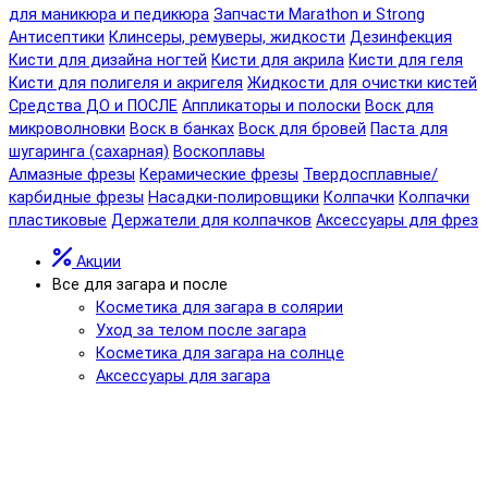
для маникюра и педикюра
Запчасти Marathon и Strong
Антисептики
Клинсеры, ремуверы, жидкости
Дезинфекция
Кисти для дизайна ногтей
Кисти для акрила
Кисти для геля
Кисти для полигеля и акригеля
Жидкости для очистки кистей
Средства ДО и ПОСЛЕ
Аппликаторы и полоски
Воск для
микроволновки
Воск в банках
Воск для бровей
Паста для
шугаринга (сахарная)
Воскоплавы
Алмазные фрезы
Керамические фрезы
Твердосплавные/
карбидные фрезы
Насадки-полировщики
Колпачки
Колпачки
пластиковые
Держатели для колпачков
Аксессуары для фрез
Акции
Все для загара и после
Косметика для загара в солярии
Уход за телом после загара
Косметика для загара на солнце
Аксессуары для загара