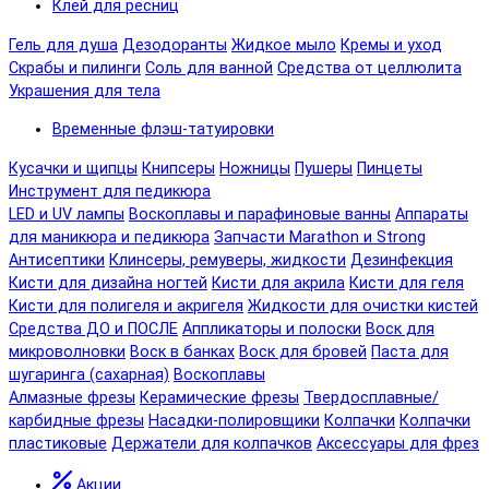
Клей для ресниц
Гель для душа
Дезодоранты
Жидкое мыло
Кремы и уход
Скрабы и пилинги
Соль для ванной
Средства от целлюлита
Украшения для тела
Временные флэш-татуировки
Кусачки и щипцы
Книпсеры
Ножницы
Пушеры
Пинцеты
Инструмент для педикюра
LED и UV лампы
Воскоплавы и парафиновые ванны
Аппараты
для маникюра и педикюра
Запчасти Marathon и Strong
Антисептики
Клинсеры, ремуверы, жидкости
Дезинфекция
Кисти для дизайна ногтей
Кисти для акрила
Кисти для геля
Кисти для полигеля и акригеля
Жидкости для очистки кистей
Средства ДО и ПОСЛЕ
Аппликаторы и полоски
Воск для
микроволновки
Воск в банках
Воск для бровей
Паста для
шугаринга (сахарная)
Воскоплавы
Алмазные фрезы
Керамические фрезы
Твердосплавные/
карбидные фрезы
Насадки-полировщики
Колпачки
Колпачки
пластиковые
Держатели для колпачков
Аксессуары для фрез
Акции