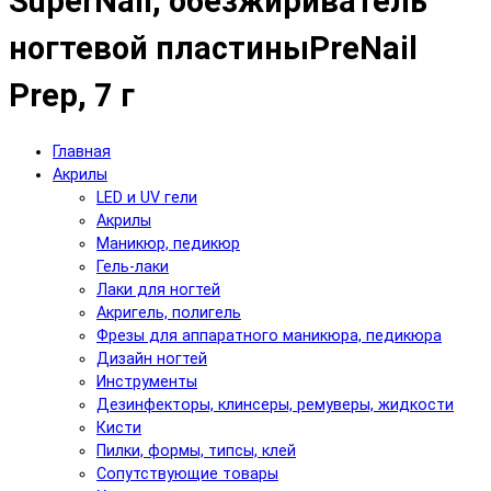
SuperNail, обезжириватель
ногтевой пластиныPreNail
Prep, 7 г
Главная
Акрилы
LED и UV гели
Акрилы
Маникюр, педикюр
Гель-лаки
Лаки для ногтей
Акригель, полигель
Фрезы для аппаратного маникюра, педикюра
Дизайн ногтей
Инструменты
Дезинфекторы, клинсеры, ремуверы, жидкости
Кисти
Пилки, формы, типсы, клей
Сопутствующие товары