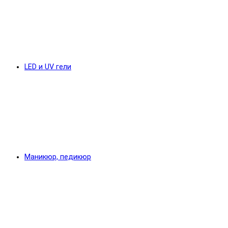
LED и UV гели
Маникюр, педикюр