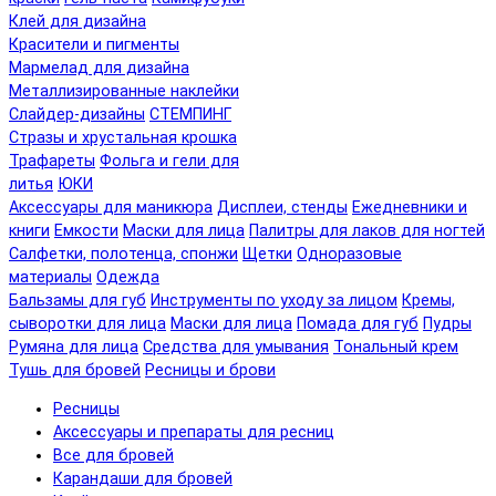
Клей для дизайна
Красители и пигменты
Мармелад для дизайна
Металлизированные наклейки
Слайдер-дизайны
СТЕМПИНГ
Стразы и хрустальная крошка
Трафареты
Фольга и гели для
литья
ЮКИ
Аксессуары для маникюра
Дисплеи, стенды
Ежедневники и
книги
Емкости
Маски для лица
Палитры для лаков для ногтей
Салфетки, полотенца, спонжи
Щетки
Одноразовые
материалы
Одежда
Бальзамы для губ
Инструменты по уходу за лицом
Кремы,
сыворотки для лица
Маски для лица
Помада для губ
Пудры
Румяна для лица
Средства для умывания
Тональный крем
Тушь для бровей
Ресницы и брови
Ресницы
Аксессуары и препараты для ресниц
Все для бровей
Карандаши для бровей