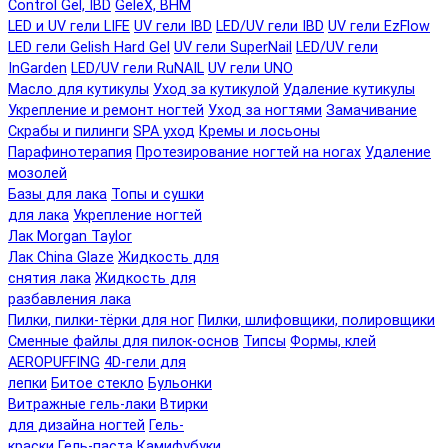
Control Gel, IBD
GeleX, BHM
LED и UV гели LIFE
UV гели IBD
LED/UV гели IBD
UV гели EzFlow
LED гели Gelish Hard Gel
UV гели SuperNail
LED/UV гели
InGarden
LED/UV гели RuNAIL
UV гели UNO
Масло для кутикулы
Уход за кутикулой
Удаление кутикулы
Укрепление и ремонт ногтей
Уход за ногтями
Замачивание
Скрабы и пилинги
SPA уход
Кремы и лосьоны
Парафинотерапия
Протезирование ногтей на ногах
Удаление
мозолей
Базы для лака
Топы и сушки
для лака
Укрепление ногтей
Лак Morgan Taylor
Лак China Glaze
Жидкость для
снятия лака
Жидкость для
разбавления лака
Пилки, пилки-тёрки для ног
Пилки, шлифовщики, полировщики
Сменные файлы для пилок-основ
Типсы
Формы, клей
AEROPUFFING
4D-гели для
лепки
Битое стекло
Бульонки
Витражные гель-лаки
Втирки
для дизайна ногтей
Гель-
краски
Гель-паста
Камифубуки