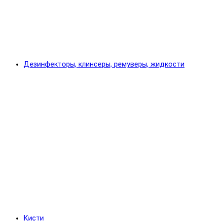
Дезинфекторы, клинсеры, ремуверы, жидкости
Кисти