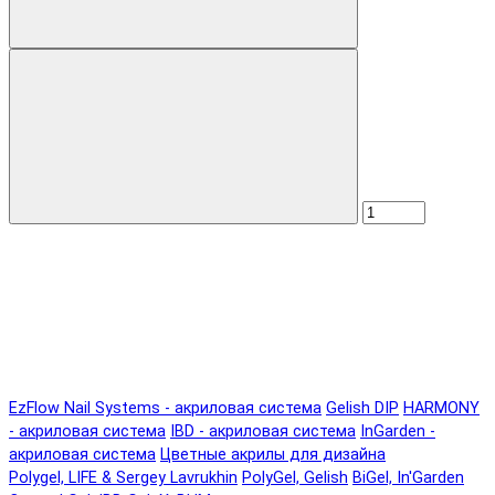
EzFlow Nail Systems - акриловая система
Gelish DIP
HARMONY
- акриловая система
IBD - акриловая система
InGarden -
акриловая система
Цветные акрилы для дизайна
Polygel, LIFE & Sergey Lavrukhin
PolyGel, Gelish
BiGel, In'Garden