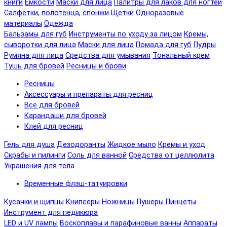
книги
Емкости
Маски для лица
Палитры для лаков для ногтей
Салфетки, полотенца, спонжи
Щетки
Одноразовые
материалы
Одежда
Бальзамы для губ
Инструменты по уходу за лицом
Кремы,
сыворотки для лица
Маски для лица
Помада для губ
Пудры
Румяна для лица
Средства для умывания
Тональный крем
Тушь для бровей
Ресницы и брови
Ресницы
Аксессуары и препараты для ресниц
Все для бровей
Карандаши для бровей
Клей для ресниц
Гель для душа
Дезодоранты
Жидкое мыло
Кремы и уход
Скрабы и пилинги
Соль для ванной
Средства от целлюлита
Украшения для тела
Временные флэш-татуировки
Кусачки и щипцы
Книпсеры
Ножницы
Пушеры
Пинцеты
Инструмент для педикюра
LED и UV лампы
Воскоплавы и парафиновые ванны
Аппараты