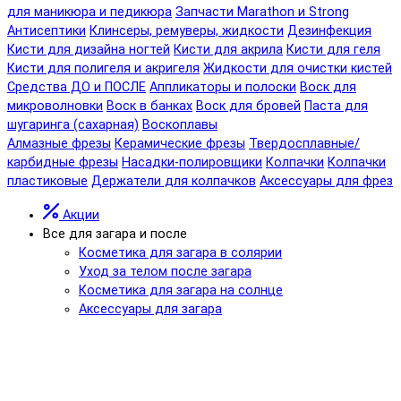
для маникюра и педикюра
Запчасти Marathon и Strong
Антисептики
Клинсеры, ремуверы, жидкости
Дезинфекция
Кисти для дизайна ногтей
Кисти для акрила
Кисти для геля
Кисти для полигеля и акригеля
Жидкости для очистки кистей
Средства ДО и ПОСЛЕ
Аппликаторы и полоски
Воск для
микроволновки
Воск в банках
Воск для бровей
Паста для
шугаринга (сахарная)
Воскоплавы
Алмазные фрезы
Керамические фрезы
Твердосплавные/
карбидные фрезы
Насадки-полировщики
Колпачки
Колпачки
пластиковые
Держатели для колпачков
Аксессуары для фрез
Акции
Все для загара и после
Косметика для загара в солярии
Уход за телом после загара
Косметика для загара на солнце
Аксессуары для загара