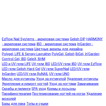
EzFlow Nail Systems - акриловая система
Gelish DIP
HARMONY
- акриловая система
IBD - акриловая система
InGarden -
акриловая система
Цветные акрилы для дизайна
Polygel, LIFE & Sergey Lavrukhin
PolyGel, Gelish
BiGel, In'Garden
Control Gel, IBD
GeleX, BHM
LED и UV гели LIFE
UV гели IBD
LED/UV гели IBD
UV гели EzFlow
LED гели Gelish Hard Gel
UV гели SuperNail
LED/UV гели
InGarden
LED/UV гели RuNAIL
UV гели UNO
Масло для кутикулы
Уход за кутикулой
Удаление кутикулы
Укрепление и ремонт ногтей
Уход за ногтями
Замачивание
Скрабы и пилинги
SPA уход
Кремы и лосьоны
Парафинотерапия
Протезирование ногтей на ногах
Удаление
мозолей
Базы для лака
Топы и сушки