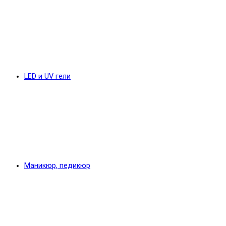
LED и UV гели
Маникюр, педикюр