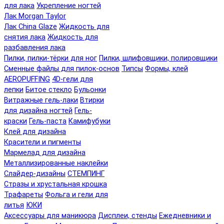
для лака
Укрепление ногтей
Лак Morgan Taylor
Лак China Glaze
Жидкость для
снятия лака
Жидкость для
разбавления лака
Пилки, пилки-тёрки для ног
Пилки, шлифовщики, полировщики
Сменные файлы для пилок-основ
Типсы
Формы, клей
AEROPUFFING
4D-гели для
лепки
Битое стекло
Бульонки
Витражные гель-лаки
Втирки
для дизайна ногтей
Гель-
краски
Гель-паста
Камифубуки
Клей для дизайна
Красители и пигменты
Мармелад для дизайна
Металлизированные наклейки
Слайдер-дизайны
СТЕМПИНГ
Стразы и хрустальная крошка
Трафареты
Фольга и гели для
литья
ЮКИ
Аксессуары для маникюра
Дисплеи, стенды
Ежедневники и