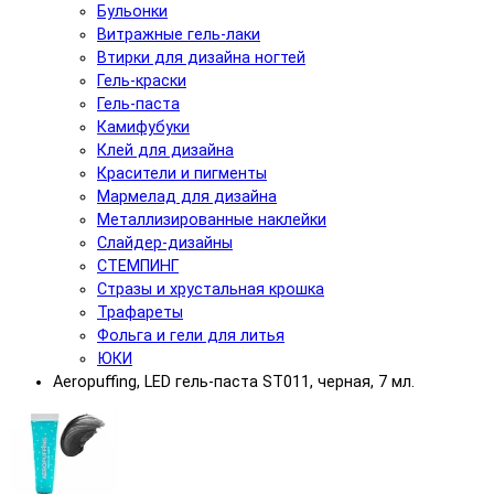
Бульонки
Витражные гель-лаки
Втирки для дизайна ногтей
Гель-краски
Гель-паста
Камифубуки
Клей для дизайна
Красители и пигменты
Мармелад для дизайна
Металлизированные наклейки
Слайдер-дизайны
СТЕМПИНГ
Стразы и хрустальная крошка
Трафареты
Фольга и гели для литья
ЮКИ
Aeropuffing, LED гель-паста ST011, черная, 7 мл.