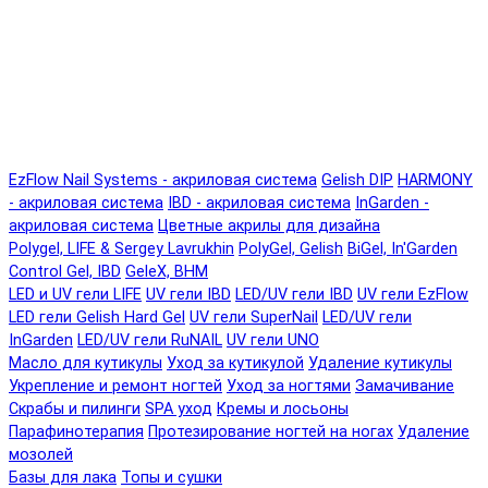
EzFlow Nail Systems - акриловая система
Gelish DIP
HARMONY
- акриловая система
IBD - акриловая система
InGarden -
акриловая система
Цветные акрилы для дизайна
Polygel, LIFE & Sergey Lavrukhin
PolyGel, Gelish
BiGel, In'Garden
Control Gel, IBD
GeleX, BHM
LED и UV гели LIFE
UV гели IBD
LED/UV гели IBD
UV гели EzFlow
LED гели Gelish Hard Gel
UV гели SuperNail
LED/UV гели
InGarden
LED/UV гели RuNAIL
UV гели UNO
Масло для кутикулы
Уход за кутикулой
Удаление кутикулы
Укрепление и ремонт ногтей
Уход за ногтями
Замачивание
Скрабы и пилинги
SPA уход
Кремы и лосьоны
Парафинотерапия
Протезирование ногтей на ногах
Удаление
мозолей
Базы для лака
Топы и сушки