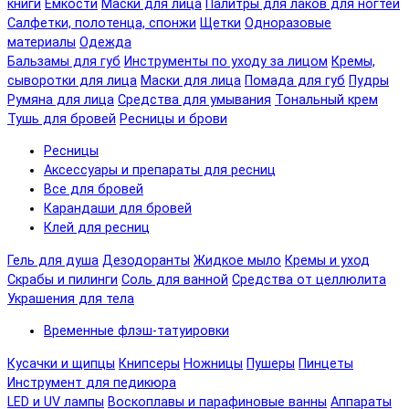
книги
Емкости
Маски для лица
Палитры для лаков для ногтей
Салфетки, полотенца, спонжи
Щетки
Одноразовые
материалы
Одежда
Бальзамы для губ
Инструменты по уходу за лицом
Кремы,
сыворотки для лица
Маски для лица
Помада для губ
Пудры
Румяна для лица
Средства для умывания
Тональный крем
Тушь для бровей
Ресницы и брови
Ресницы
Аксессуары и препараты для ресниц
Все для бровей
Карандаши для бровей
Клей для ресниц
Гель для душа
Дезодоранты
Жидкое мыло
Кремы и уход
Скрабы и пилинги
Соль для ванной
Средства от целлюлита
Украшения для тела
Временные флэш-татуировки
Кусачки и щипцы
Книпсеры
Ножницы
Пушеры
Пинцеты
Инструмент для педикюра
LED и UV лампы
Воскоплавы и парафиновые ванны
Аппараты