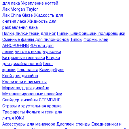
для лака
Укрепление ногтей
Лак Morgan Taylor
Лак China Glaze
Жидкость для
снятия лака
Жидкость для
разбавления лака
Пилки, пилки-тёрки для ног
Пилки, шлифовщики, полировщики
Сменные файлы для пилок-основ
Типсы
Формы, клей
AEROPUFFING
4D-гели для
лепки
Битое стекло
Бульонки
Витражные гель-лаки
Втирки
для дизайна ногтей
Гель-
краски
Гель-паста
Камифубуки
Клей для дизайна
Красители и пигменты
Мармелад для дизайна
Металлизированные наклейки
Слайдер-дизайны
СТЕМПИНГ
Стразы и хрустальная крошка
Трафареты
Фольга и гели для
литья
ЮКИ
Аксессуары для маникюра
Дисплеи, стенды
Ежедневники и