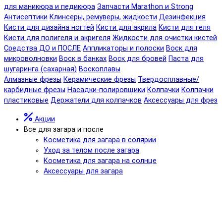
для маникюра и педикюра
Запчасти Marathon и Strong
Антисептики
Клинсеры, ремуверы, жидкости
Дезинфекция
Кисти для дизайна ногтей
Кисти для акрила
Кисти для геля
Кисти для полигеля и акригеля
Жидкости для очистки кистей
Средства ДО и ПОСЛЕ
Аппликаторы и полоски
Воск для
микроволновки
Воск в банках
Воск для бровей
Паста для
шугаринга (сахарная)
Воскоплавы
Алмазные фрезы
Керамические фрезы
Твердосплавные/
карбидные фрезы
Насадки-полировщики
Колпачки
Колпачки
пластиковые
Держатели для колпачков
Аксессуары для фрез
Акции
Все для загара и после
Косметика для загара в солярии
Уход за телом после загара
Косметика для загара на солнце
Аксессуары для загара