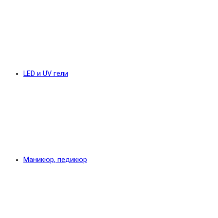
LED и UV гели
Маникюр, педикюр