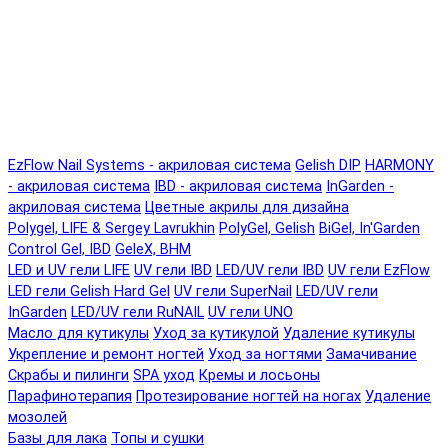
EzFlow Nail Systems - акриловая система
Gelish DIP
HARMONY
- акриловая система
IBD - акриловая система
InGarden -
акриловая система
Цветные акрилы для дизайна
Polygel, LIFE & Sergey Lavrukhin
PolyGel, Gelish
BiGel, In'Garden
Control Gel, IBD
GeleX, BHM
LED и UV гели LIFE
UV гели IBD
LED/UV гели IBD
UV гели EzFlow
LED гели Gelish Hard Gel
UV гели SuperNail
LED/UV гели
InGarden
LED/UV гели RuNAIL
UV гели UNO
Масло для кутикулы
Уход за кутикулой
Удаление кутикулы
Укрепление и ремонт ногтей
Уход за ногтями
Замачивание
Скрабы и пилинги
SPA уход
Кремы и лосьоны
Парафинотерапия
Протезирование ногтей на ногах
Удаление
мозолей
Базы для лака
Топы и сушки