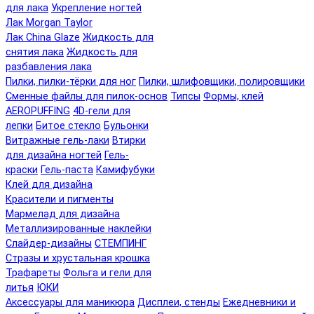
для лака
Укрепление ногтей
Лак Morgan Taylor
Лак China Glaze
Жидкость для
снятия лака
Жидкость для
разбавления лака
Пилки, пилки-тёрки для ног
Пилки, шлифовщики, полировщики
Сменные файлы для пилок-основ
Типсы
Формы, клей
AEROPUFFING
4D-гели для
лепки
Битое стекло
Бульонки
Витражные гель-лаки
Втирки
для дизайна ногтей
Гель-
краски
Гель-паста
Камифубуки
Клей для дизайна
Красители и пигменты
Мармелад для дизайна
Металлизированные наклейки
Слайдер-дизайны
СТЕМПИНГ
Стразы и хрустальная крошка
Трафареты
Фольга и гели для
литья
ЮКИ
Аксессуары для маникюра
Дисплеи, стенды
Ежедневники и