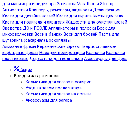
для маникюра и педикюра
Запчасти Marathon и Strong
Антисептики
Клинсеры, ремуверы, жидкости
Дезинфекция
Кисти для дизайна ногтей
Кисти для акрила
Кисти для геля
Кисти для полигеля и акригеля
Жидкости для очистки кистей
Средства ДО и ПОСЛЕ
Аппликаторы и полоски
Воск для
микроволновки
Воск в банках
Воск для бровей
Паста для
шугаринга (сахарная)
Воскоплавы
Алмазные фрезы
Керамические фрезы
Твердосплавные/
карбидные фрезы
Насадки-полировщики
Колпачки
Колпачки
пластиковые
Держатели для колпачков
Аксессуары для фрез
Акции
Все для загара и после
Косметика для загара в солярии
Уход за телом после загара
Косметика для загара на солнце
Аксессуары для загара