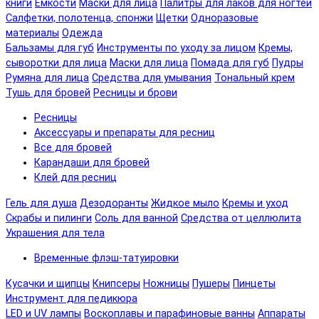
книги
Емкости
Маски для лица
Палитры для лаков для ногтей
Салфетки, полотенца, спонжи
Щетки
Одноразовые
материалы
Одежда
Бальзамы для губ
Инструменты по уходу за лицом
Кремы,
сыворотки для лица
Маски для лица
Помада для губ
Пудры
Румяна для лица
Средства для умывания
Тональный крем
Тушь для бровей
Ресницы и брови
Ресницы
Аксессуары и препараты для ресниц
Все для бровей
Карандаши для бровей
Клей для ресниц
Гель для душа
Дезодоранты
Жидкое мыло
Кремы и уход
Скрабы и пилинги
Соль для ванной
Средства от целлюлита
Украшения для тела
Временные флэш-татуировки
Кусачки и щипцы
Книпсеры
Ножницы
Пушеры
Пинцеты
Инструмент для педикюра
LED и UV лампы
Воскоплавы и парафиновые ванны
Аппараты