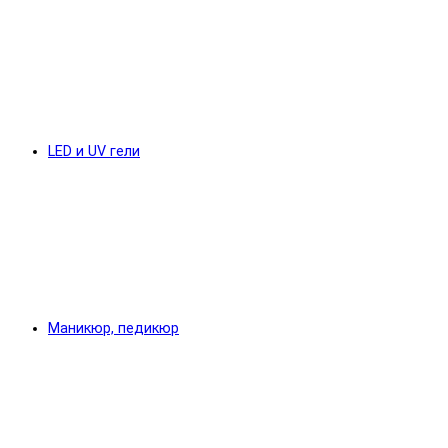
LED и UV гели
Маникюр, педикюр