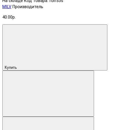
На складе
Код товара: folf53s
MILV
Производитель
40.00р.
Купить