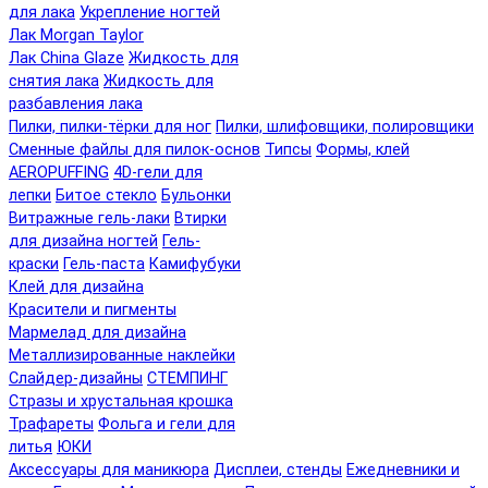
для лака
Укрепление ногтей
Лак Morgan Taylor
Лак China Glaze
Жидкость для
снятия лака
Жидкость для
разбавления лака
Пилки, пилки-тёрки для ног
Пилки, шлифовщики, полировщики
Сменные файлы для пилок-основ
Типсы
Формы, клей
AEROPUFFING
4D-гели для
лепки
Битое стекло
Бульонки
Витражные гель-лаки
Втирки
для дизайна ногтей
Гель-
краски
Гель-паста
Камифубуки
Клей для дизайна
Красители и пигменты
Мармелад для дизайна
Металлизированные наклейки
Слайдер-дизайны
СТЕМПИНГ
Стразы и хрустальная крошка
Трафареты
Фольга и гели для
литья
ЮКИ
Аксессуары для маникюра
Дисплеи, стенды
Ежедневники и