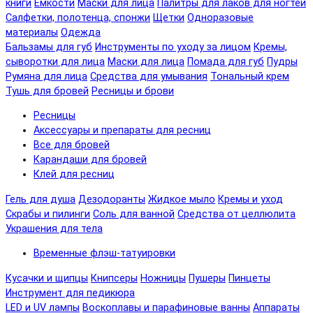
книги
Емкости
Маски для лица
Палитры для лаков для ногтей
Салфетки, полотенца, спонжи
Щетки
Одноразовые
материалы
Одежда
Бальзамы для губ
Инструменты по уходу за лицом
Кремы,
сыворотки для лица
Маски для лица
Помада для губ
Пудры
Румяна для лица
Средства для умывания
Тональный крем
Тушь для бровей
Ресницы и брови
Ресницы
Аксессуары и препараты для ресниц
Все для бровей
Карандаши для бровей
Клей для ресниц
Гель для душа
Дезодоранты
Жидкое мыло
Кремы и уход
Скрабы и пилинги
Соль для ванной
Средства от целлюлита
Украшения для тела
Временные флэш-татуировки
Кусачки и щипцы
Книпсеры
Ножницы
Пушеры
Пинцеты
Инструмент для педикюра
LED и UV лампы
Воскоплавы и парафиновые ванны
Аппараты