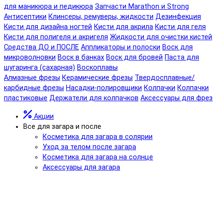
для маникюра и педикюра
Запчасти Marathon и Strong
Антисептики
Клинсеры, ремуверы, жидкости
Дезинфекция
Кисти для дизайна ногтей
Кисти для акрила
Кисти для геля
Кисти для полигеля и акригеля
Жидкости для очистки кистей
Средства ДО и ПОСЛЕ
Аппликаторы и полоски
Воск для
микроволновки
Воск в банках
Воск для бровей
Паста для
шугаринга (сахарная)
Воскоплавы
Алмазные фрезы
Керамические фрезы
Твердосплавные/
карбидные фрезы
Насадки-полировщики
Колпачки
Колпачки
пластиковые
Держатели для колпачков
Аксессуары для фрез
Акции
Все для загара и после
Косметика для загара в солярии
Уход за телом после загара
Косметика для загара на солнце
Аксессуары для загара