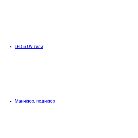
LED и UV гели
Маникюр, педикюр