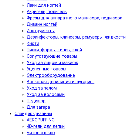
Лаки для ногтей
Акригель, полигель
Фрезы для аппаратного маникюра, педикюра
Дизайн ногтей
Инструменты
Дезинфекторы, клинсеры, ремуверы, жидкости
Кисти
Пилки, формы, типсы, клей
Сопутствующие товары
Уход за лицом и макияж
Уцененные товары
Электрооборудование
Восковая депиляция и шугаринг
Уход за телом
Уход за волосами
Педикюр
Для загара
Слайдер-дизайны
AEROPUFFING
4D-гели для лепки
Битое стекло