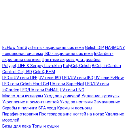
EzFlow Nail Systems - акриловая система
Gelish DIP
HARMONY
- акриловая система
IBD - акриловая система
InGarden -
акриловая система
Цветные акрилы для дизайна
Polygel, LIFE & Sergey Lavrukhin
PolyGel, Gelish
BiGel, In'Garden
Control Gel, IBD
GeleX, BHM
LED и UV гели LIFE
UV гели IBD
LED/UV гели IBD
UV гели EzFlow
LED гели Gelish Hard Gel
UV гели SuperNail
LED/UV гели
InGarden
LED/UV гели RuNAIL
UV гели UNO
Масло для кутикулы
Уход за кутикулой
Удаление кутикулы
Укрепление и ремонт ногтей
Уход за ногтями
Замачивание
Скрабы и пилинги
SPA уход
Кремы и лосьоны
Парафинотерапия
Протезирование ногтей на ногах
Удаление
мозолей
Базы для лака
Топы и сушки