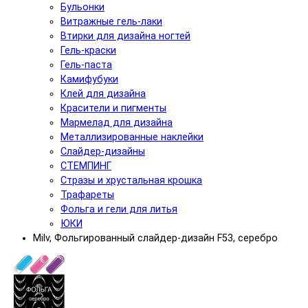
Бульонки
Витражные гель-лаки
Втирки для дизайна ногтей
Гель-краски
Гель-паста
Камифубуки
Клей для дизайна
Красители и пигменты
Мармелад для дизайна
Металлизированные наклейки
Слайдер-дизайны
СТЕМПИНГ
Стразы и хрустальная крошка
Трафареты
Фольга и гели для литья
ЮКИ
Milv, Фольгированный слайдер-дизайн F53, серебро