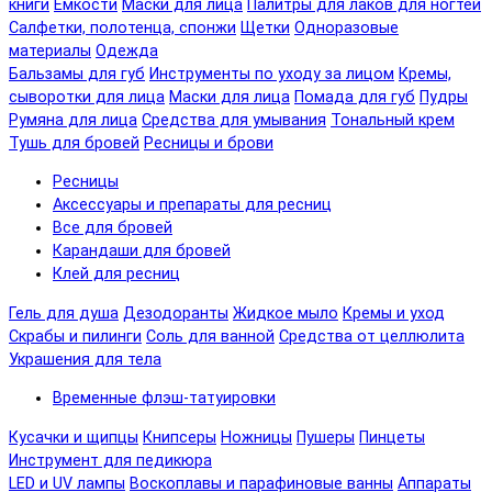
книги
Емкости
Маски для лица
Палитры для лаков для ногтей
Салфетки, полотенца, спонжи
Щетки
Одноразовые
материалы
Одежда
Бальзамы для губ
Инструменты по уходу за лицом
Кремы,
сыворотки для лица
Маски для лица
Помада для губ
Пудры
Румяна для лица
Средства для умывания
Тональный крем
Тушь для бровей
Ресницы и брови
Ресницы
Аксессуары и препараты для ресниц
Все для бровей
Карандаши для бровей
Клей для ресниц
Гель для душа
Дезодоранты
Жидкое мыло
Кремы и уход
Скрабы и пилинги
Соль для ванной
Средства от целлюлита
Украшения для тела
Временные флэш-татуировки
Кусачки и щипцы
Книпсеры
Ножницы
Пушеры
Пинцеты
Инструмент для педикюра
LED и UV лампы
Воскоплавы и парафиновые ванны
Аппараты