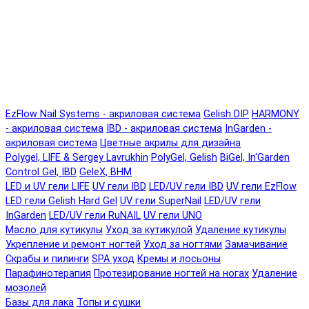
EzFlow Nail Systems - акриловая система
Gelish DIP
HARMONY
- акриловая система
IBD - акриловая система
InGarden -
акриловая система
Цветные акрилы для дизайна
Polygel, LIFE & Sergey Lavrukhin
PolyGel, Gelish
BiGel, In'Garden
Control Gel, IBD
GeleX, BHM
LED и UV гели LIFE
UV гели IBD
LED/UV гели IBD
UV гели EzFlow
LED гели Gelish Hard Gel
UV гели SuperNail
LED/UV гели
InGarden
LED/UV гели RuNAIL
UV гели UNO
Масло для кутикулы
Уход за кутикулой
Удаление кутикулы
Укрепление и ремонт ногтей
Уход за ногтями
Замачивание
Скрабы и пилинги
SPA уход
Кремы и лосьоны
Парафинотерапия
Протезирование ногтей на ногах
Удаление
мозолей
Базы для лака
Топы и сушки