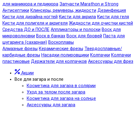
для маникюра и педикюра
Запчасти Marathon и Strong
Антисептики
Клинсеры, ремуверы, жидкости
Дезинфекция
Кисти для дизайна ногтей
Кисти для акрила
Кисти для геля
Кисти для полигеля и акригеля
Жидкости для очистки кистей
Средства ДО и ПОСЛЕ
Аппликаторы и полоски
Воск для
микроволновки
Воск в банках
Воск для бровей
Паста для
шугаринга (сахарная)
Воскоплавы
Алмазные фрезы
Керамические фрезы
Твердосплавные/
карбидные фрезы
Насадки-полировщики
Колпачки
Колпачки
пластиковые
Держатели для колпачков
Аксессуары для фрез
Акции
Все для загара и после
Косметика для загара в солярии
Уход за телом после загара
Косметика для загара на солнце
Аксессуары для загара