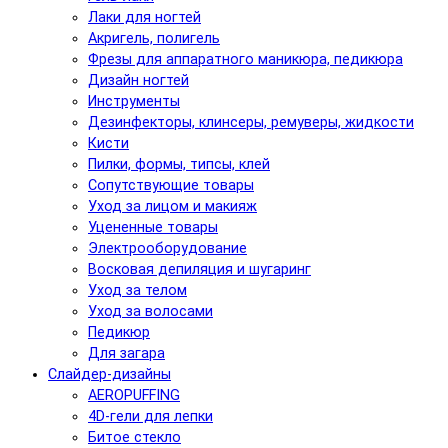
Лаки для ногтей
Акригель, полигель
Фрезы для аппаратного маникюра, педикюра
Дизайн ногтей
Инструменты
Дезинфекторы, клинсеры, ремуверы, жидкости
Кисти
Пилки, формы, типсы, клей
Сопутствующие товары
Уход за лицом и макияж
Уцененные товары
Электрооборудование
Восковая депиляция и шугаринг
Уход за телом
Уход за волосами
Педикюр
Для загара
Слайдер-дизайны
AEROPUFFING
4D-гели для лепки
Битое стекло