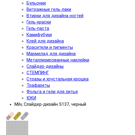
Бульонки
Витражные гель-лаки
Втирки для дизайна ногтей
Гель-краски
Гель-паста
Камифубуки
Клей для дизайна
Красители и пигменты
Мармелад для дизайна
Металлизированные наклейки
Слайдер-дизайны
СТЕМПИНГ
Стразы и хрустальная крошка
Трафареты
Фольга и гели для литья
ЮКИ
Milv, Слайдер-дизайн S137, черный