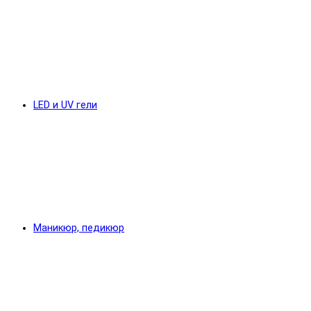
LED и UV гели
Маникюр, педикюр