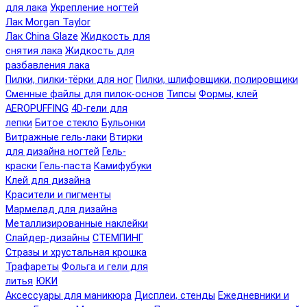
для лака
Укрепление ногтей
Лак Morgan Taylor
Лак China Glaze
Жидкость для
снятия лака
Жидкость для
разбавления лака
Пилки, пилки-тёрки для ног
Пилки, шлифовщики, полировщики
Сменные файлы для пилок-основ
Типсы
Формы, клей
AEROPUFFING
4D-гели для
лепки
Битое стекло
Бульонки
Витражные гель-лаки
Втирки
для дизайна ногтей
Гель-
краски
Гель-паста
Камифубуки
Клей для дизайна
Красители и пигменты
Мармелад для дизайна
Металлизированные наклейки
Слайдер-дизайны
СТЕМПИНГ
Стразы и хрустальная крошка
Трафареты
Фольга и гели для
литья
ЮКИ
Аксессуары для маникюра
Дисплеи, стенды
Ежедневники и