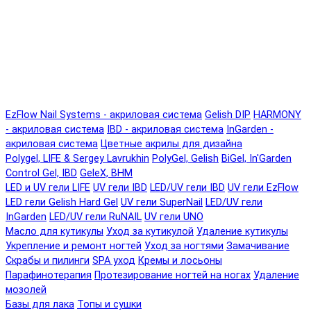
EzFlow Nail Systems - акриловая система
Gelish DIP
HARMONY
- акриловая система
IBD - акриловая система
InGarden -
акриловая система
Цветные акрилы для дизайна
Polygel, LIFE & Sergey Lavrukhin
PolyGel, Gelish
BiGel, In'Garden
Control Gel, IBD
GeleX, BHM
LED и UV гели LIFE
UV гели IBD
LED/UV гели IBD
UV гели EzFlow
LED гели Gelish Hard Gel
UV гели SuperNail
LED/UV гели
InGarden
LED/UV гели RuNAIL
UV гели UNO
Масло для кутикулы
Уход за кутикулой
Удаление кутикулы
Укрепление и ремонт ногтей
Уход за ногтями
Замачивание
Скрабы и пилинги
SPA уход
Кремы и лосьоны
Парафинотерапия
Протезирование ногтей на ногах
Удаление
мозолей
Базы для лака
Топы и сушки