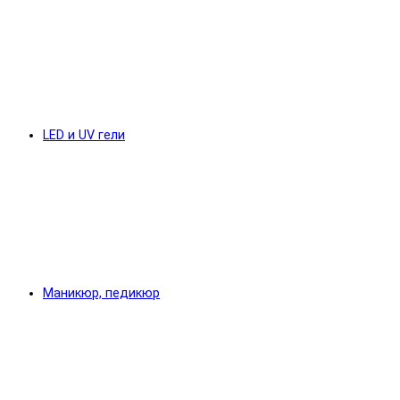
LED и UV гели
Маникюр, педикюр