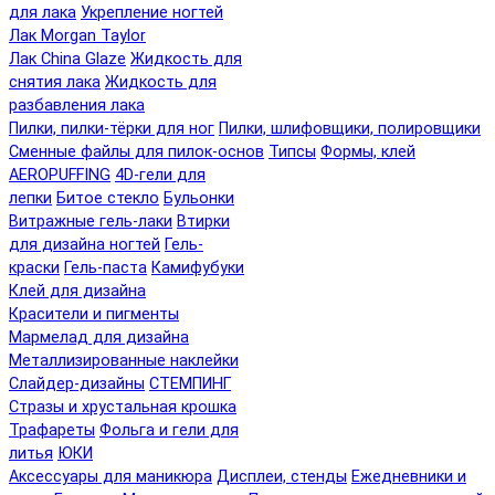
для лака
Укрепление ногтей
Лак Morgan Taylor
Лак China Glaze
Жидкость для
снятия лака
Жидкость для
разбавления лака
Пилки, пилки-тёрки для ног
Пилки, шлифовщики, полировщики
Сменные файлы для пилок-основ
Типсы
Формы, клей
AEROPUFFING
4D-гели для
лепки
Битое стекло
Бульонки
Витражные гель-лаки
Втирки
для дизайна ногтей
Гель-
краски
Гель-паста
Камифубуки
Клей для дизайна
Красители и пигменты
Мармелад для дизайна
Металлизированные наклейки
Слайдер-дизайны
СТЕМПИНГ
Стразы и хрустальная крошка
Трафареты
Фольга и гели для
литья
ЮКИ
Аксессуары для маникюра
Дисплеи, стенды
Ежедневники и