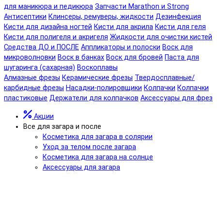
для маникюра и педикюра
Запчасти Marathon и Strong
Антисептики
Клинсеры, ремуверы, жидкости
Дезинфекция
Кисти для дизайна ногтей
Кисти для акрила
Кисти для геля
Кисти для полигеля и акригеля
Жидкости для очистки кистей
Средства ДО и ПОСЛЕ
Аппликаторы и полоски
Воск для
микроволновки
Воск в банках
Воск для бровей
Паста для
шугаринга (сахарная)
Воскоплавы
Алмазные фрезы
Керамические фрезы
Твердосплавные/
карбидные фрезы
Насадки-полировщики
Колпачки
Колпачки
пластиковые
Держатели для колпачков
Аксессуары для фрез
Акции
Все для загара и после
Косметика для загара в солярии
Уход за телом после загара
Косметика для загара на солнце
Аксессуары для загара