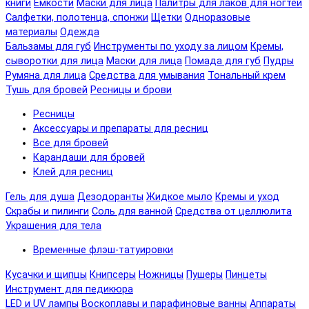
книги
Емкости
Маски для лица
Палитры для лаков для ногтей
Салфетки, полотенца, спонжи
Щетки
Одноразовые
материалы
Одежда
Бальзамы для губ
Инструменты по уходу за лицом
Кремы,
сыворотки для лица
Маски для лица
Помада для губ
Пудры
Румяна для лица
Средства для умывания
Тональный крем
Тушь для бровей
Ресницы и брови
Ресницы
Аксессуары и препараты для ресниц
Все для бровей
Карандаши для бровей
Клей для ресниц
Гель для душа
Дезодоранты
Жидкое мыло
Кремы и уход
Скрабы и пилинги
Соль для ванной
Средства от целлюлита
Украшения для тела
Временные флэш-татуировки
Кусачки и щипцы
Книпсеры
Ножницы
Пушеры
Пинцеты
Инструмент для педикюра
LED и UV лампы
Воскоплавы и парафиновые ванны
Аппараты