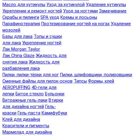
Масло для кутикулы
Уход за кутикулой
Удаление кутикулы
Укрепление и ремонт ногтей
Уход за ногтями
Замачивание
Скрабы и пилинги
SPA уход
Кремы и лосьоны
Парафинотерапия
Протезирование ногтей на ногах
Удаление
мозолей
Базы для лака
Топы и сушки
для лака
Укрепление ногтей
Лак Morgan Taylor
Лак China Glaze
Жидкость для
снятия лака
Жидкость для
разбавления лака
Пилки, пилки-тёрки для ног
Пилки, шлифовщики, полировщики
Сменные файлы для пилок-основ
Типсы
Формы, клей
AEROPUFFING
4D-гели для
лепки
Битое стекло
Бульонки
Витражные гель-лаки
Втирки
для дизайна ногтей
Гель-
краски
Гель-паста
Камифубуки
Клей для дизайна
Красители и пигменты
Мармелад для дизайна