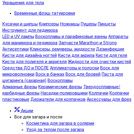
Украшения для тела
Временные флэш-татуировки
Кусачки и щипцы
Книпсеры
Ножницы
Пушеры
Пинцеты
Инструмент для педикюра
LED и UV лампы
Воскоплавы и парафиновые ванны
Аппараты
для маникюра и педикюра
Запчасти Marathon и Strong
Антисептики
Клинсеры, ремуверы, жидкости
Дезинфекция
Кисти для дизайна ногтей
Кисти для акрила
Кисти для геля
Кисти для полигеля и акригеля
Жидкости для очистки кистей
Средства ДО и ПОСЛЕ
Аппликаторы и полоски
Воск для
микроволновки
Воск в банках
Воск для бровей
Паста для
шугаринга (сахарная)
Воскоплавы
Алмазные фрезы
Керамические фрезы
Твердосплавные/
карбидные фрезы
Насадки-полировщики
Колпачки
Колпачки
пластиковые
Держатели для колпачков
Аксессуары для фрез
Акции
Все для загара и после
Косметика для загара в солярии
Уход за телом после загара