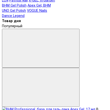
LCN
Patrisa Nail
X-GEL, In'Garden
BHM Gel Polish
Apex Gel, BHM
UNO Gel Polish
VOGUE Nails
Dance Legend
Товар дня
Популярный
В