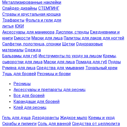
Металлизированные наклейки
Слайдер-дизайны
СТЕМПИНГ
Стразы и хрустальная крошка
Трафареты
Фольга и гели для
литья
ЮКИ
Аксессуары для маникюра
Дисплеи, стенды
Ежедневники и
книги
Емкости
Маски для лица
Палитры для лаков для ногтей
Салфетки, полотенца, спонжи
Щетки
Одноразовые
материалы
Одежда
Бальзамы для губ
Инструменты по уходу за лицом
Кремы,
сыворотки для лица
Маски для лица
Помада для губ
Пудры
Румяна для лица
Средства для умывания
Тональный крем
Тушь для бровей
Ресницы и брови
Ресницы
Аксессуары и препараты для ресниц
Все для бровей
Карандаши для бровей
Клей для ресниц
Гель для душа
Дезодоранты
Жидкое мыло
Кремы и уход
Скрабы и пилинги
Соль для ванной
Средства от целлюлита