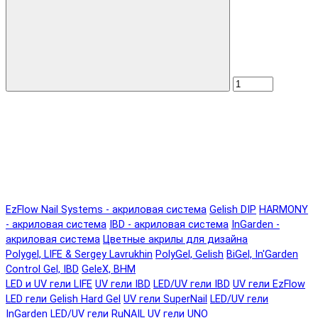
EzFlow Nail Systems - акриловая система
Gelish DIP
HARMONY
- акриловая система
IBD - акриловая система
InGarden -
акриловая система
Цветные акрилы для дизайна
Polygel, LIFE & Sergey Lavrukhin
PolyGel, Gelish
BiGel, In'Garden
Control Gel, IBD
GeleX, BHM
LED и UV гели LIFE
UV гели IBD
LED/UV гели IBD
UV гели EzFlow
LED гели Gelish Hard Gel
UV гели SuperNail
LED/UV гели
InGarden
LED/UV гели RuNAIL
UV гели UNO