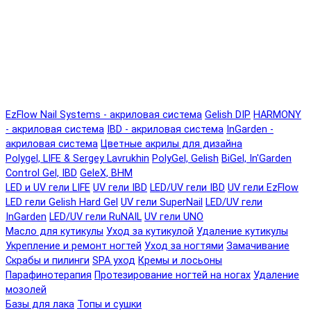
EzFlow Nail Systems - акриловая система
Gelish DIP
HARMONY
- акриловая система
IBD - акриловая система
InGarden -
акриловая система
Цветные акрилы для дизайна
Polygel, LIFE & Sergey Lavrukhin
PolyGel, Gelish
BiGel, In'Garden
Control Gel, IBD
GeleX, BHM
LED и UV гели LIFE
UV гели IBD
LED/UV гели IBD
UV гели EzFlow
LED гели Gelish Hard Gel
UV гели SuperNail
LED/UV гели
InGarden
LED/UV гели RuNAIL
UV гели UNO
Масло для кутикулы
Уход за кутикулой
Удаление кутикулы
Укрепление и ремонт ногтей
Уход за ногтями
Замачивание
Скрабы и пилинги
SPA уход
Кремы и лосьоны
Парафинотерапия
Протезирование ногтей на ногах
Удаление
мозолей
Базы для лака
Топы и сушки