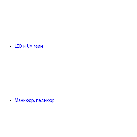
LED и UV гели
Маникюр, педикюр