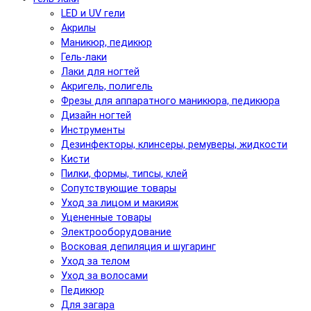
LED и UV гели
Акрилы
Маникюр, педикюр
Гель-лаки
Лаки для ногтей
Акригель, полигель
Фрезы для аппаратного маникюра, педикюра
Дизайн ногтей
Инструменты
Дезинфекторы, клинсеры, ремуверы, жидкости
Кисти
Пилки, формы, типсы, клей
Сопутствующие товары
Уход за лицом и макияж
Уцененные товары
Электрооборудование
Восковая депиляция и шугаринг
Уход за телом
Уход за волосами
Педикюр
Для загара