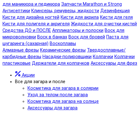
для маникюра и педикюра
Запчасти Marathon и Strong
Антисептики
Клинсеры, ремуверы, жидкости
Дезинфекция
Кисти для дизайна ногтей
Кисти для акрила
Кисти для геля
Кисти для полигеля и акригеля
Жидкости для очистки кистей
Средства ДО и ПОСЛЕ
Аппликаторы и полоски
Воск для
микроволновки
Воск в банках
Воск для бровей
Паста для
шугаринга (сахарная)
Воскоплавы
Алмазные фрезы
Керамические фрезы
Твердосплавные/
карбидные фрезы
Насадки-полировщики
Колпачки
Колпачки
пластиковые
Держатели для колпачков
Аксессуары для фрез
Акции
Все для загара и после
Косметика для загара в солярии
Уход за телом после загара
Косметика для загара на солнце
Аксессуары для загара