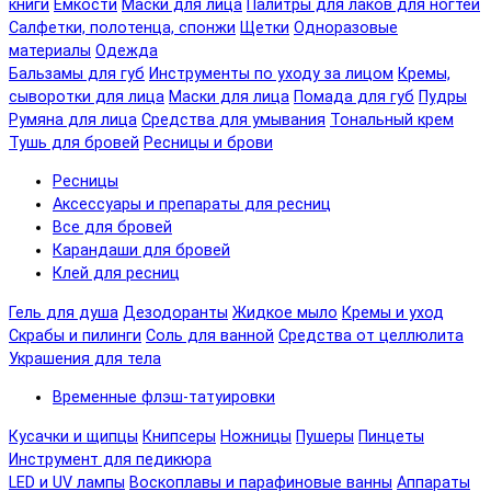
книги
Емкости
Маски для лица
Палитры для лаков для ногтей
Салфетки, полотенца, спонжи
Щетки
Одноразовые
материалы
Одежда
Бальзамы для губ
Инструменты по уходу за лицом
Кремы,
сыворотки для лица
Маски для лица
Помада для губ
Пудры
Румяна для лица
Средства для умывания
Тональный крем
Тушь для бровей
Ресницы и брови
Ресницы
Аксессуары и препараты для ресниц
Все для бровей
Карандаши для бровей
Клей для ресниц
Гель для душа
Дезодоранты
Жидкое мыло
Кремы и уход
Скрабы и пилинги
Соль для ванной
Средства от целлюлита
Украшения для тела
Временные флэш-татуировки
Кусачки и щипцы
Книпсеры
Ножницы
Пушеры
Пинцеты
Инструмент для педикюра
LED и UV лампы
Воскоплавы и парафиновые ванны
Аппараты