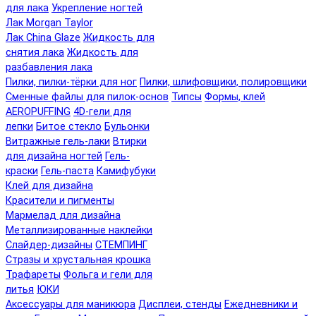
для лака
Укрепление ногтей
Лак Morgan Taylor
Лак China Glaze
Жидкость для
снятия лака
Жидкость для
разбавления лака
Пилки, пилки-тёрки для ног
Пилки, шлифовщики, полировщики
Сменные файлы для пилок-основ
Типсы
Формы, клей
AEROPUFFING
4D-гели для
лепки
Битое стекло
Бульонки
Витражные гель-лаки
Втирки
для дизайна ногтей
Гель-
краски
Гель-паста
Камифубуки
Клей для дизайна
Красители и пигменты
Мармелад для дизайна
Металлизированные наклейки
Слайдер-дизайны
СТЕМПИНГ
Стразы и хрустальная крошка
Трафареты
Фольга и гели для
литья
ЮКИ
Аксессуары для маникюра
Дисплеи, стенды
Ежедневники и