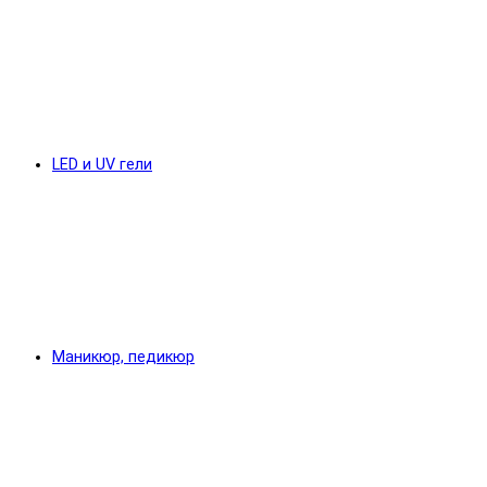
LED и UV гели
Маникюр, педикюр