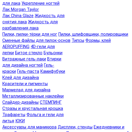
для лака
Укрепление ногтей
Лак Morgan Taylor
Лак China Glaze
Жидкость для
снятия лака
Жидкость для
разбавления лака
Пилки, пилки-тёрки для ног
Пилки, шлифовщики, полировщики
Сменные файлы для пилок-основ
Типсы
Формы, клей
AEROPUFFING
4D-гели для
лепки
Битое стекло
Бульонки
Витражные гель-лаки
Втирки
для дизайна ногтей
Гель-
краски
Гель-паста
Камифубуки
Клей для дизайна
Красители и пигменты
Мармелад для дизайна
Металлизированные наклейки
Слайдер-дизайны
СТЕМПИНГ
Стразы и хрустальная крошка
Трафареты
Фольга и гели для
литья
ЮКИ
Аксессуары для маникюра
Дисплеи, стенды
Ежедневники и