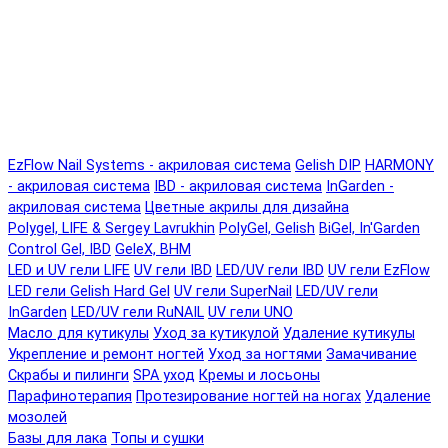
EzFlow Nail Systems - акриловая система
Gelish DIP
HARMONY
- акриловая система
IBD - акриловая система
InGarden -
акриловая система
Цветные акрилы для дизайна
Polygel, LIFE & Sergey Lavrukhin
PolyGel, Gelish
BiGel, In'Garden
Control Gel, IBD
GeleX, BHM
LED и UV гели LIFE
UV гели IBD
LED/UV гели IBD
UV гели EzFlow
LED гели Gelish Hard Gel
UV гели SuperNail
LED/UV гели
InGarden
LED/UV гели RuNAIL
UV гели UNO
Масло для кутикулы
Уход за кутикулой
Удаление кутикулы
Укрепление и ремонт ногтей
Уход за ногтями
Замачивание
Скрабы и пилинги
SPA уход
Кремы и лосьоны
Парафинотерапия
Протезирование ногтей на ногах
Удаление
мозолей
Базы для лака
Топы и сушки