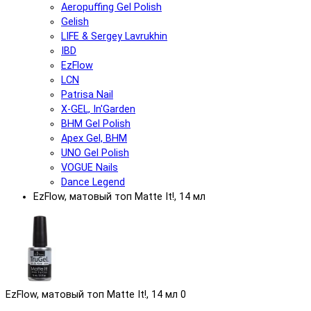
Aeropuffing Gel Polish
Gelish
LIFE & Sergey Lavrukhin
IBD
EzFlow
LCN
Patrisa Nail
X-GEL, In'Garden
BHM Gel Polish
Apex Gel, BHM
UNO Gel Polish
VOGUE Nails
Dance Legend
EzFlow, матовый топ Matte It!, 14 мл
EzFlow, матовый топ Matte It!, 14 мл
0