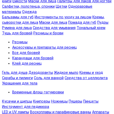
книги
Емкости
Маски для лица
Палитры для лаков для ногтей
Салфетки, полотенца, спонжи
Щетки
Одноразовые
материалы
Одежда
Бальзамы для губ
Инструменты по уходу за лицом
Кремы,
сыворотки для лица
Маски для лица
Помада для губ
Пудры
Румяна для лица
Средства для умывания
Тональный крем
Тушь для бровей
Ресницы и брови
Ресницы
Аксессуары и препараты для ресниц
Все для бровей
Карандаши для бровей
Клей для ресниц
Гель для душа
Дезодоранты
Жидкое мыло
Кремы и уход
Скрабы и пилинги
Соль для ванной
Средства от целлюлита
Украшения для тела
Временные флэш-татуировки
Кусачки и щипцы
Книпсеры
Ножницы
Пушеры
Пинцеты
Инструмент для педикюра
LED и UV лампы
Воскоплавы и парафиновые ванны
Аппараты