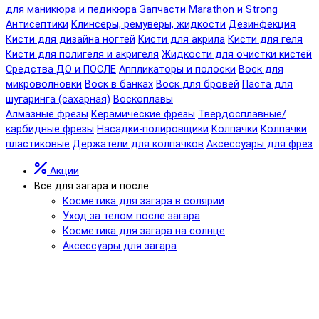
для маникюра и педикюра
Запчасти Marathon и Strong
Антисептики
Клинсеры, ремуверы, жидкости
Дезинфекция
Кисти для дизайна ногтей
Кисти для акрила
Кисти для геля
Кисти для полигеля и акригеля
Жидкости для очистки кистей
Средства ДО и ПОСЛЕ
Аппликаторы и полоски
Воск для
микроволновки
Воск в банках
Воск для бровей
Паста для
шугаринга (сахарная)
Воскоплавы
Алмазные фрезы
Керамические фрезы
Твердосплавные/
карбидные фрезы
Насадки-полировщики
Колпачки
Колпачки
пластиковые
Держатели для колпачков
Аксессуары для фрез
Акции
Все для загара и после
Косметика для загара в солярии
Уход за телом после загара
Косметика для загара на солнце
Аксессуары для загара