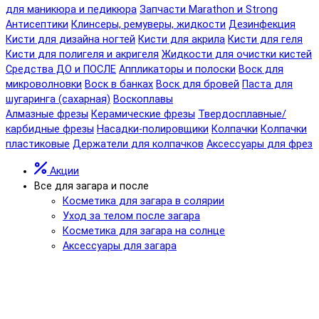
для маникюра и педикюра
Запчасти Marathon и Strong
Антисептики
Клинсеры, ремуверы, жидкости
Дезинфекция
Кисти для дизайна ногтей
Кисти для акрила
Кисти для геля
Кисти для полигеля и акригеля
Жидкости для очистки кистей
Средства ДО и ПОСЛЕ
Аппликаторы и полоски
Воск для
микроволновки
Воск в банках
Воск для бровей
Паста для
шугаринга (сахарная)
Воскоплавы
Алмазные фрезы
Керамические фрезы
Твердосплавные/
карбидные фрезы
Насадки-полировщики
Колпачки
Колпачки
пластиковые
Держатели для колпачков
Аксессуары для фрез
Акции
Все для загара и после
Косметика для загара в солярии
Уход за телом после загара
Косметика для загара на солнце
Аксессуары для загара