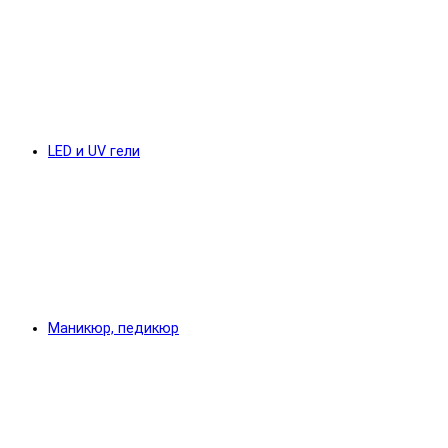
LED и UV гели
Маникюр, педикюр