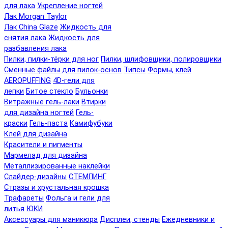
для лака
Укрепление ногтей
Лак Morgan Taylor
Лак China Glaze
Жидкость для
снятия лака
Жидкость для
разбавления лака
Пилки, пилки-тёрки для ног
Пилки, шлифовщики, полировщики
Сменные файлы для пилок-основ
Типсы
Формы, клей
AEROPUFFING
4D-гели для
лепки
Битое стекло
Бульонки
Витражные гель-лаки
Втирки
для дизайна ногтей
Гель-
краски
Гель-паста
Камифубуки
Клей для дизайна
Красители и пигменты
Мармелад для дизайна
Металлизированные наклейки
Слайдер-дизайны
СТЕМПИНГ
Стразы и хрустальная крошка
Трафареты
Фольга и гели для
литья
ЮКИ
Аксессуары для маникюра
Дисплеи, стенды
Ежедневники и