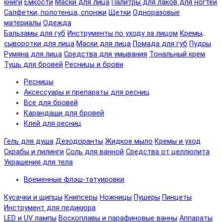
книги
Емкости
Маски для лица
Палитры для лаков для ногтей
Салфетки, полотенца, спонжи
Щетки
Одноразовые
материалы
Одежда
Бальзамы для губ
Инструменты по уходу за лицом
Кремы,
сыворотки для лица
Маски для лица
Помада для губ
Пудры
Румяна для лица
Средства для умывания
Тональный крем
Тушь для бровей
Ресницы и брови
Ресницы
Аксессуары и препараты для ресниц
Все для бровей
Карандаши для бровей
Клей для ресниц
Гель для душа
Дезодоранты
Жидкое мыло
Кремы и уход
Скрабы и пилинги
Соль для ванной
Средства от целлюлита
Украшения для тела
Временные флэш-татуировки
Кусачки и щипцы
Книпсеры
Ножницы
Пушеры
Пинцеты
Инструмент для педикюра
LED и UV лампы
Воскоплавы и парафиновые ванны
Аппараты