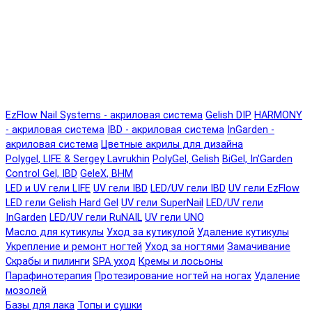
EzFlow Nail Systems - акриловая система
Gelish DIP
HARMONY
- акриловая система
IBD - акриловая система
InGarden -
акриловая система
Цветные акрилы для дизайна
Polygel, LIFE & Sergey Lavrukhin
PolyGel, Gelish
BiGel, In'Garden
Control Gel, IBD
GeleX, BHM
LED и UV гели LIFE
UV гели IBD
LED/UV гели IBD
UV гели EzFlow
LED гели Gelish Hard Gel
UV гели SuperNail
LED/UV гели
InGarden
LED/UV гели RuNAIL
UV гели UNO
Масло для кутикулы
Уход за кутикулой
Удаление кутикулы
Укрепление и ремонт ногтей
Уход за ногтями
Замачивание
Скрабы и пилинги
SPA уход
Кремы и лосьоны
Парафинотерапия
Протезирование ногтей на ногах
Удаление
мозолей
Базы для лака
Топы и сушки