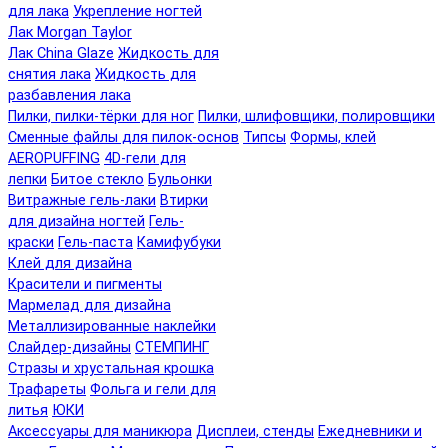
для лака
Укрепление ногтей
Лак Morgan Taylor
Лак China Glaze
Жидкость для
снятия лака
Жидкость для
разбавления лака
Пилки, пилки-тёрки для ног
Пилки, шлифовщики, полировщики
Сменные файлы для пилок-основ
Типсы
Формы, клей
AEROPUFFING
4D-гели для
лепки
Битое стекло
Бульонки
Витражные гель-лаки
Втирки
для дизайна ногтей
Гель-
краски
Гель-паста
Камифубуки
Клей для дизайна
Красители и пигменты
Мармелад для дизайна
Металлизированные наклейки
Слайдер-дизайны
СТЕМПИНГ
Стразы и хрустальная крошка
Трафареты
Фольга и гели для
литья
ЮКИ
Аксессуары для маникюра
Дисплеи, стенды
Ежедневники и