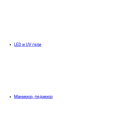
LED и UV гели
Маникюр, педикюр