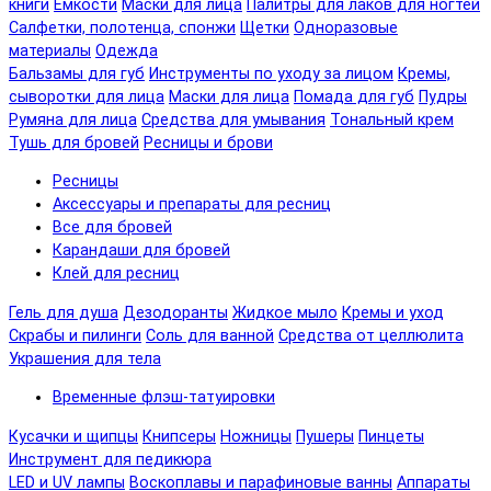
книги
Емкости
Маски для лица
Палитры для лаков для ногтей
Салфетки, полотенца, спонжи
Щетки
Одноразовые
материалы
Одежда
Бальзамы для губ
Инструменты по уходу за лицом
Кремы,
сыворотки для лица
Маски для лица
Помада для губ
Пудры
Румяна для лица
Средства для умывания
Тональный крем
Тушь для бровей
Ресницы и брови
Ресницы
Аксессуары и препараты для ресниц
Все для бровей
Карандаши для бровей
Клей для ресниц
Гель для душа
Дезодоранты
Жидкое мыло
Кремы и уход
Скрабы и пилинги
Соль для ванной
Средства от целлюлита
Украшения для тела
Временные флэш-татуировки
Кусачки и щипцы
Книпсеры
Ножницы
Пушеры
Пинцеты
Инструмент для педикюра
LED и UV лампы
Воскоплавы и парафиновые ванны
Аппараты