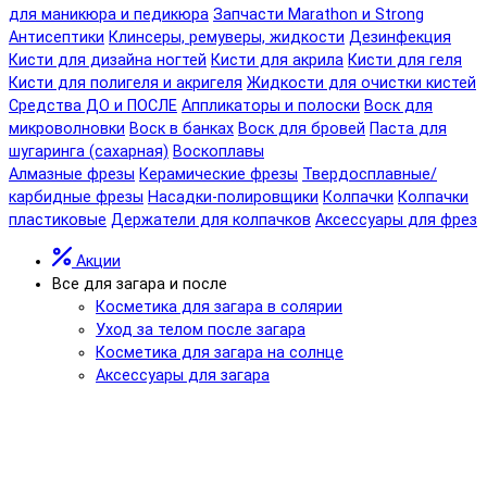
для маникюра и педикюра
Запчасти Marathon и Strong
Антисептики
Клинсеры, ремуверы, жидкости
Дезинфекция
Кисти для дизайна ногтей
Кисти для акрила
Кисти для геля
Кисти для полигеля и акригеля
Жидкости для очистки кистей
Средства ДО и ПОСЛЕ
Аппликаторы и полоски
Воск для
микроволновки
Воск в банках
Воск для бровей
Паста для
шугаринга (сахарная)
Воскоплавы
Алмазные фрезы
Керамические фрезы
Твердосплавные/
карбидные фрезы
Насадки-полировщики
Колпачки
Колпачки
пластиковые
Держатели для колпачков
Аксессуары для фрез
Акции
Все для загара и после
Косметика для загара в солярии
Уход за телом после загара
Косметика для загара на солнце
Аксессуары для загара