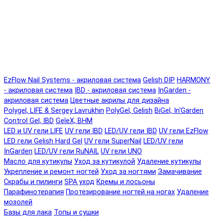
EzFlow Nail Systems - акриловая система
Gelish DIP
HARMONY
- акриловая система
IBD - акриловая система
InGarden -
акриловая система
Цветные акрилы для дизайна
Polygel, LIFE & Sergey Lavrukhin
PolyGel, Gelish
BiGel, In'Garden
Control Gel, IBD
GeleX, BHM
LED и UV гели LIFE
UV гели IBD
LED/UV гели IBD
UV гели EzFlow
LED гели Gelish Hard Gel
UV гели SuperNail
LED/UV гели
InGarden
LED/UV гели RuNAIL
UV гели UNO
Масло для кутикулы
Уход за кутикулой
Удаление кутикулы
Укрепление и ремонт ногтей
Уход за ногтями
Замачивание
Скрабы и пилинги
SPA уход
Кремы и лосьоны
Парафинотерапия
Протезирование ногтей на ногах
Удаление
мозолей
Базы для лака
Топы и сушки