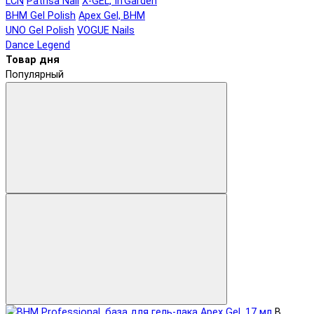
LCN
Patrisa Nail
X-GEL, In'Garden
BHM Gel Polish
Apex Gel, BHM
UNO Gel Polish
VOGUE Nails
Dance Legend
Товар дня
Популярный
В