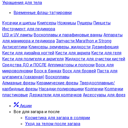
Украшения для тела
Временные флэш-татуировки
Кусачки и щипцы
Книпсеры
Ножницы
Пушеры
Пинцеты
Инструмент для педикюра
LED и UV лампы
Воскоплавы и парафиновые ванны
Аппараты
для маникюра и педикюра
Запчасти Marathon и Strong
Антисептики
Клинсеры, ремуверы, жидкости
Дезинфекция
Кисти для дизайна ногтей
Кисти для акрила
Кисти для геля
Кисти для полигеля и акригеля
Жидкости для очистки кистей
Средства ДО и ПОСЛЕ
Аппликаторы и полоски
Воск для
микроволновки
Воск в банках
Воск для бровей
Паста для
шугаринга (сахарная)
Воскоплавы
Алмазные фрезы
Керамические фрезы
Твердосплавные/
карбидные фрезы
Насадки-полировщики
Колпачки
Колпачки
пластиковые
Держатели для колпачков
Аксессуары для фрез
Акции
Все для загара и после
Косметика для загара в солярии
Уход за телом после загара