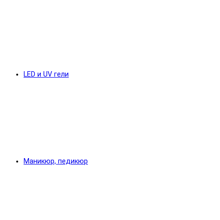
LED и UV гели
Маникюр, педикюр