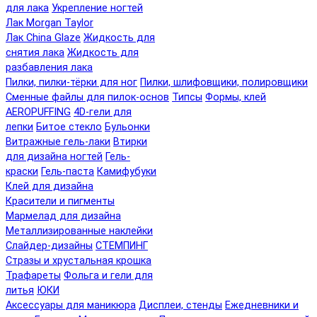
для лака
Укрепление ногтей
Лак Morgan Taylor
Лак China Glaze
Жидкость для
снятия лака
Жидкость для
разбавления лака
Пилки, пилки-тёрки для ног
Пилки, шлифовщики, полировщики
Сменные файлы для пилок-основ
Типсы
Формы, клей
AEROPUFFING
4D-гели для
лепки
Битое стекло
Бульонки
Витражные гель-лаки
Втирки
для дизайна ногтей
Гель-
краски
Гель-паста
Камифубуки
Клей для дизайна
Красители и пигменты
Мармелад для дизайна
Металлизированные наклейки
Слайдер-дизайны
СТЕМПИНГ
Стразы и хрустальная крошка
Трафареты
Фольга и гели для
литья
ЮКИ
Аксессуары для маникюра
Дисплеи, стенды
Ежедневники и