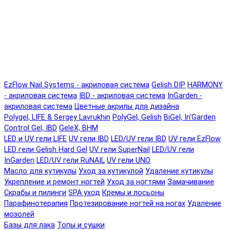
EzFlow Nail Systems - акриловая система
Gelish DIP
HARMONY
- акриловая система
IBD - акриловая система
InGarden -
акриловая система
Цветные акрилы для дизайна
Polygel, LIFE & Sergey Lavrukhin
PolyGel, Gelish
BiGel, In'Garden
Control Gel, IBD
GeleX, BHM
LED и UV гели LIFE
UV гели IBD
LED/UV гели IBD
UV гели EzFlow
LED гели Gelish Hard Gel
UV гели SuperNail
LED/UV гели
InGarden
LED/UV гели RuNAIL
UV гели UNO
Масло для кутикулы
Уход за кутикулой
Удаление кутикулы
Укрепление и ремонт ногтей
Уход за ногтями
Замачивание
Скрабы и пилинги
SPA уход
Кремы и лосьоны
Парафинотерапия
Протезирование ногтей на ногах
Удаление
мозолей
Базы для лака
Топы и сушки