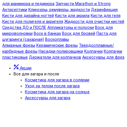
для маникюра и педикюра
Запчасти Marathon и Strong
Антисептики
Клинсеры, ремуверы, жидкости
Дезинфекция
Кисти для дизайна ногтей
Кисти для акрила
Кисти для геля
Кисти для полигеля и акригеля
Жидкости для очистки кистей
Средства ДО и ПОСЛЕ
Аппликаторы и полоски
Воск для
микроволновки
Воск в банках
Воск для бровей
Паста для
шугаринга (сахарная)
Воскоплавы
Алмазные фрезы
Керамические фрезы
Твердосплавные/
карбидные фрезы
Насадки-полировщики
Колпачки
Колпачки
пластиковые
Держатели для колпачков
Аксессуары для фрез
Акции
Все для загара и после
Косметика для загара в солярии
Уход за телом после загара
Косметика для загара на солнце
Аксессуары для загара