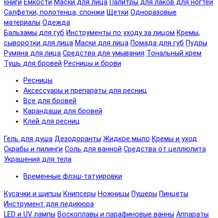
книги
Емкости
Маски для лица
Палитры для лаков для ногтей
Салфетки, полотенца, спонжи
Щетки
Одноразовые
материалы
Одежда
Бальзамы для губ
Инструменты по уходу за лицом
Кремы,
сыворотки для лица
Маски для лица
Помада для губ
Пудры
Румяна для лица
Средства для умывания
Тональный крем
Тушь для бровей
Ресницы и брови
Ресницы
Аксессуары и препараты для ресниц
Все для бровей
Карандаши для бровей
Клей для ресниц
Гель для душа
Дезодоранты
Жидкое мыло
Кремы и уход
Скрабы и пилинги
Соль для ванной
Средства от целлюлита
Украшения для тела
Временные флэш-татуировки
Кусачки и щипцы
Книпсеры
Ножницы
Пушеры
Пинцеты
Инструмент для педикюра
LED и UV лампы
Воскоплавы и парафиновые ванны
Аппараты