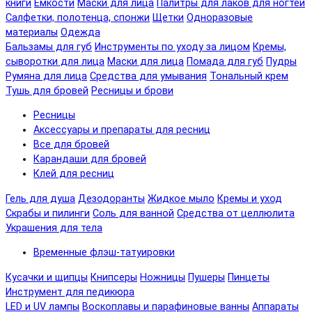
книги
Емкости
Маски для лица
Палитры для лаков для ногтей
Салфетки, полотенца, спонжи
Щетки
Одноразовые
материалы
Одежда
Бальзамы для губ
Инструменты по уходу за лицом
Кремы,
сыворотки для лица
Маски для лица
Помада для губ
Пудры
Румяна для лица
Средства для умывания
Тональный крем
Тушь для бровей
Ресницы и брови
Ресницы
Аксессуары и препараты для ресниц
Все для бровей
Карандаши для бровей
Клей для ресниц
Гель для душа
Дезодоранты
Жидкое мыло
Кремы и уход
Скрабы и пилинги
Соль для ванной
Средства от целлюлита
Украшения для тела
Временные флэш-татуировки
Кусачки и щипцы
Книпсеры
Ножницы
Пушеры
Пинцеты
Инструмент для педикюра
LED и UV лампы
Воскоплавы и парафиновые ванны
Аппараты