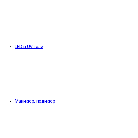
LED и UV гели
Маникюр, педикюр