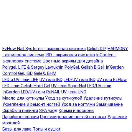
EzFlow Nail Systems - акриловая система
Gelish DIP
HARMONY
- акриловая система
IBD - акриловая система
InGarden -
акриловая система
Цветные акрилы для дизайна
Polygel, LIFE & Sergey Lavrukhin
PolyGel, Gelish
BiGel, In'Garden
Control Gel, IBD
GeleX, BHM
LED и UV гели LIFE
UV гели IBD
LED/UV гели IBD
UV гели EzFlow
LED гели Gelish Hard Gel
UV гели SuperNail
LED/UV гели
InGarden
LED/UV гели RuNAIL
UV гели UNO
Масло для кутикулы
Уход за кутикулой
Удаление кутикулы
Укрепление и ремонт ногтей
Уход за ногтями
Замачивание
Скрабы и пилинги
SPA уход
Кремы и лосьоны
Парафинотерапия
Протезирование ногтей на ногах
Удаление
мозолей
Базы для лака
Топы и сушки