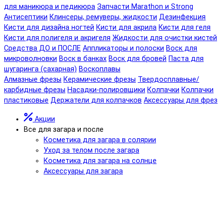
для маникюра и педикюра
Запчасти Marathon и Strong
Антисептики
Клинсеры, ремуверы, жидкости
Дезинфекция
Кисти для дизайна ногтей
Кисти для акрила
Кисти для геля
Кисти для полигеля и акригеля
Жидкости для очистки кистей
Средства ДО и ПОСЛЕ
Аппликаторы и полоски
Воск для
микроволновки
Воск в банках
Воск для бровей
Паста для
шугаринга (сахарная)
Воскоплавы
Алмазные фрезы
Керамические фрезы
Твердосплавные/
карбидные фрезы
Насадки-полировщики
Колпачки
Колпачки
пластиковые
Держатели для колпачков
Аксессуары для фрез
Акции
Все для загара и после
Косметика для загара в солярии
Уход за телом после загара
Косметика для загара на солнце
Аксессуары для загара