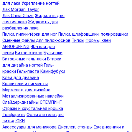
для лака
Укрепление ногтей
Лак Morgan Taylor
Лак China Glaze
Жидкость для
снятия лака
Жидкость для
разбавления лака
Пилки, пилки-тёрки для ног
Пилки, шлифовщики, полировщики
Сменные файлы для пилок-основ
Типсы
Формы, клей
AEROPUFFING
4D-гели для
лепки
Битое стекло
Бульонки
Витражные гель-лаки
Втирки
для дизайна ногтей
Гель-
краски
Гель-паста
Камифубуки
Клей для дизайна
Красители и пигменты
Мармелад для дизайна
Металлизированные наклейки
Слайдер-дизайны
СТЕМПИНГ
Стразы и хрустальная крошка
Трафареты
Фольга и гели для
литья
ЮКИ
Аксессуары для маникюра
Дисплеи, стенды
Ежедневники и