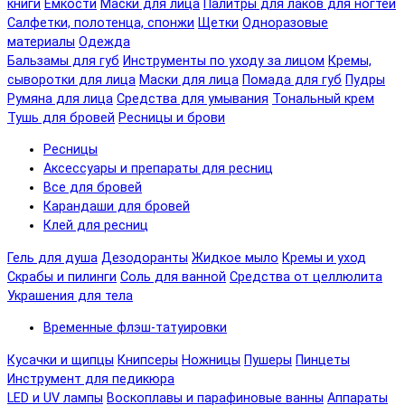
книги
Емкости
Маски для лица
Палитры для лаков для ногтей
Салфетки, полотенца, спонжи
Щетки
Одноразовые
материалы
Одежда
Бальзамы для губ
Инструменты по уходу за лицом
Кремы,
сыворотки для лица
Маски для лица
Помада для губ
Пудры
Румяна для лица
Средства для умывания
Тональный крем
Тушь для бровей
Ресницы и брови
Ресницы
Аксессуары и препараты для ресниц
Все для бровей
Карандаши для бровей
Клей для ресниц
Гель для душа
Дезодоранты
Жидкое мыло
Кремы и уход
Скрабы и пилинги
Соль для ванной
Средства от целлюлита
Украшения для тела
Временные флэш-татуировки
Кусачки и щипцы
Книпсеры
Ножницы
Пушеры
Пинцеты
Инструмент для педикюра
LED и UV лампы
Воскоплавы и парафиновые ванны
Аппараты