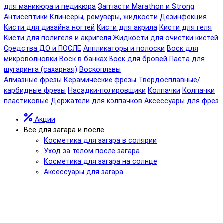
для маникюра и педикюра
Запчасти Marathon и Strong
Антисептики
Клинсеры, ремуверы, жидкости
Дезинфекция
Кисти для дизайна ногтей
Кисти для акрила
Кисти для геля
Кисти для полигеля и акригеля
Жидкости для очистки кистей
Средства ДО и ПОСЛЕ
Аппликаторы и полоски
Воск для
микроволновки
Воск в банках
Воск для бровей
Паста для
шугаринга (сахарная)
Воскоплавы
Алмазные фрезы
Керамические фрезы
Твердосплавные/
карбидные фрезы
Насадки-полировщики
Колпачки
Колпачки
пластиковые
Держатели для колпачков
Аксессуары для фрез
Акции
Все для загара и после
Косметика для загара в солярии
Уход за телом после загара
Косметика для загара на солнце
Аксессуары для загара