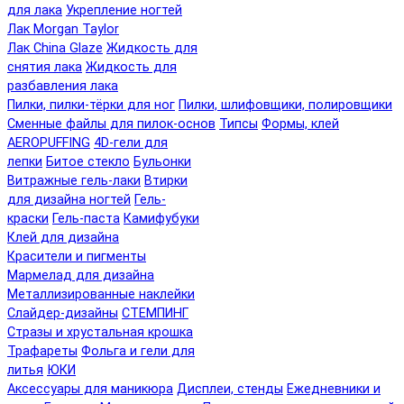
для лака
Укрепление ногтей
Лак Morgan Taylor
Лак China Glaze
Жидкость для
снятия лака
Жидкость для
разбавления лака
Пилки, пилки-тёрки для ног
Пилки, шлифовщики, полировщики
Сменные файлы для пилок-основ
Типсы
Формы, клей
AEROPUFFING
4D-гели для
лепки
Битое стекло
Бульонки
Витражные гель-лаки
Втирки
для дизайна ногтей
Гель-
краски
Гель-паста
Камифубуки
Клей для дизайна
Красители и пигменты
Мармелад для дизайна
Металлизированные наклейки
Слайдер-дизайны
СТЕМПИНГ
Стразы и хрустальная крошка
Трафареты
Фольга и гели для
литья
ЮКИ
Аксессуары для маникюра
Дисплеи, стенды
Ежедневники и