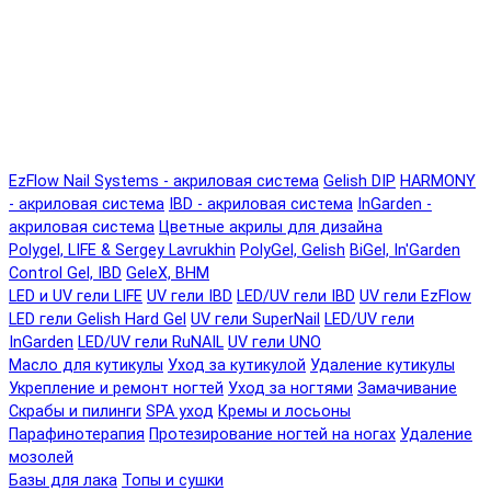
EzFlow Nail Systems - акриловая система
Gelish DIP
HARMONY
- акриловая система
IBD - акриловая система
InGarden -
акриловая система
Цветные акрилы для дизайна
Polygel, LIFE & Sergey Lavrukhin
PolyGel, Gelish
BiGel, In'Garden
Control Gel, IBD
GeleX, BHM
LED и UV гели LIFE
UV гели IBD
LED/UV гели IBD
UV гели EzFlow
LED гели Gelish Hard Gel
UV гели SuperNail
LED/UV гели
InGarden
LED/UV гели RuNAIL
UV гели UNO
Масло для кутикулы
Уход за кутикулой
Удаление кутикулы
Укрепление и ремонт ногтей
Уход за ногтями
Замачивание
Скрабы и пилинги
SPA уход
Кремы и лосьоны
Парафинотерапия
Протезирование ногтей на ногах
Удаление
мозолей
Базы для лака
Топы и сушки