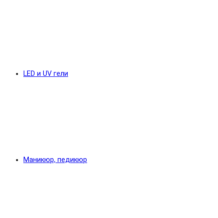
LED и UV гели
Маникюр, педикюр