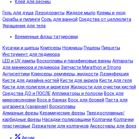
Клей для ресниц
Гель для душа
Дезодоранты
Жидкое мыло
Кремы и уход
Скрабы и пилинги
Соль для ванной
Средства от целлюлита
Украшения для тела
Временные флэш-татуировки
Кусачки и щипцы
Книпсеры
Ножницы
Пушеры
Пинцеты
Инструмент для педикюра
LED и UV лампы
Воскоплавы и парафиновые ванны
Аппараты
для маникюра и педикюра
Запчасти Marathon и Strong
Антисептики
Клинсеры, ремуверы, жидкости
Дезинфекция
Кисти для дизайна ногтей
Кисти для акрила
Кисти для геля
Кисти для полигеля и акригеля
Жидкости для очистки кистей
Средства ДО и ПОСЛЕ
Аппликаторы и полоски
Воск для
микроволновки
Воск в банках
Воск для бровей
Паста для
шугаринга (сахарная)
Воскоплавы
Алмазные фрезы
Керамические фрезы
Твердосплавные/
карбидные фрезы
Насадки-полировщики
Колпачки
Колпачки
пластиковые
Держатели для колпачков
Аксессуары для фрез
Акции