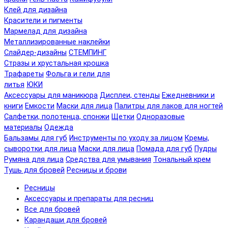
Клей для дизайна
Красители и пигменты
Мармелад для дизайна
Металлизированные наклейки
Слайдер-дизайны
СТЕМПИНГ
Стразы и хрустальная крошка
Трафареты
Фольга и гели для
литья
ЮКИ
Аксессуары для маникюра
Дисплеи, стенды
Ежедневники и
книги
Емкости
Маски для лица
Палитры для лаков для ногтей
Салфетки, полотенца, спонжи
Щетки
Одноразовые
материалы
Одежда
Бальзамы для губ
Инструменты по уходу за лицом
Кремы,
сыворотки для лица
Маски для лица
Помада для губ
Пудры
Румяна для лица
Средства для умывания
Тональный крем
Тушь для бровей
Ресницы и брови
Ресницы
Аксессуары и препараты для ресниц
Все для бровей
Карандаши для бровей