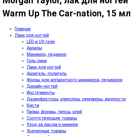
Morgan Taylor, лак для ногтей
Warm Up The Car-nation, 15 мл
Главная
Лаки для ногтей
LED и UV гели
Акрилы
Маникюр, педикюр
Гель-лаки
Лаки для ногтей
Акригель, полигель
Фрезы для аппаратного маникюра, педикюра
Дизайн ногтей
Инструменты
Дезинфекторы, клинсеры, ремуверы, жидкости
Кисти
Пилки, формы, типсы, клей
Сопутствующие товары
Уход за лицом и макияж
Уцененные товары