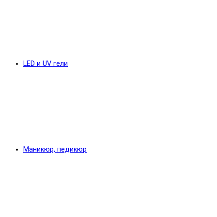
LED и UV гели
Маникюр, педикюр