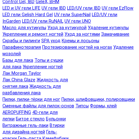
Control Gel, IBD
GeleX, BHM
LED и UV гели LIFE
UV гели IBD
LED/UV гели IBD
UV гели EzFlow
LED гели Gelish Hard Gel
UV гели SuperNail
LED/UV гели
InGarden
LED/UV гели RuNAIL
UV гели UNO
Масло для кутикулы
Уход за кутикулой
Удаление кутикулы
Укрепление и ремонт ногтей
Уход за ногтями
Замачивание
Скрабы и пилинги
SPA уход
Кремы и лосьоны
Парафинотерапия
Протезирование ногтей на ногах
Удаление
мозолей
Базы для лака
Топы и сушки
для лака
Укрепление ногтей
Лак Morgan Taylor
Лак China Glaze
Жидкость для
снятия лака
Жидкость для
разбавления лака
Пилки, пилки-тёрки для ног
Пилки, шлифовщики, полировщики
Сменные файлы для пилок-основ
Типсы
Формы, клей
AEROPUFFING
4D-гели для
лепки
Битое стекло
Бульонки
Витражные гель-лаки
Втирки
для дизайна ногтей
Гель-
краски
Гель-паста
Камифубуки