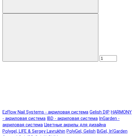
EzFlow Nail Systems - акриловая система
Gelish DIP
HARMONY
- акриловая система
IBD - акриловая система
InGarden -
акриловая система
Цветные акрилы для дизайна
Polygel, LIFE & Sergey Lavrukhin
PolyGel, Gelish
BiGel, In'Garden