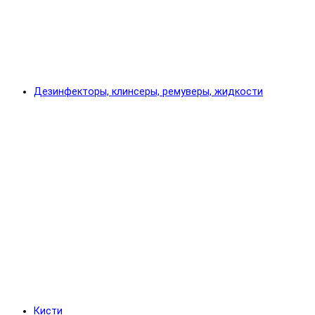
Дезинфекторы, клинсеры, ремуверы, жидкости
Кисти