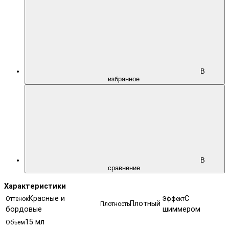
В
избранное
В
сравнение
Характеристики
Красные и
С
Оттенок
Эффект
Плотный
Плотность
бордовые
шиммером
15 мл
Объем