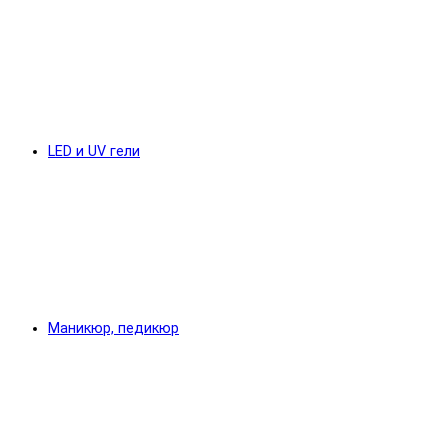
LED и UV гели
Маникюр, педикюр