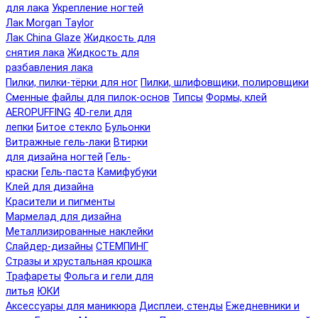
для лака
Укрепление ногтей
Лак Morgan Taylor
Лак China Glaze
Жидкость для
снятия лака
Жидкость для
разбавления лака
Пилки, пилки-тёрки для ног
Пилки, шлифовщики, полировщики
Сменные файлы для пилок-основ
Типсы
Формы, клей
AEROPUFFING
4D-гели для
лепки
Битое стекло
Бульонки
Витражные гель-лаки
Втирки
для дизайна ногтей
Гель-
краски
Гель-паста
Камифубуки
Клей для дизайна
Красители и пигменты
Мармелад для дизайна
Металлизированные наклейки
Слайдер-дизайны
СТЕМПИНГ
Стразы и хрустальная крошка
Трафареты
Фольга и гели для
литья
ЮКИ
Аксессуары для маникюра
Дисплеи, стенды
Ежедневники и