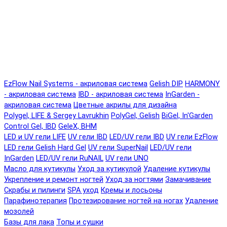
EzFlow Nail Systems - акриловая система
Gelish DIP
HARMONY
- акриловая система
IBD - акриловая система
InGarden -
акриловая система
Цветные акрилы для дизайна
Polygel, LIFE & Sergey Lavrukhin
PolyGel, Gelish
BiGel, In'Garden
Control Gel, IBD
GeleX, BHM
LED и UV гели LIFE
UV гели IBD
LED/UV гели IBD
UV гели EzFlow
LED гели Gelish Hard Gel
UV гели SuperNail
LED/UV гели
InGarden
LED/UV гели RuNAIL
UV гели UNO
Масло для кутикулы
Уход за кутикулой
Удаление кутикулы
Укрепление и ремонт ногтей
Уход за ногтями
Замачивание
Скрабы и пилинги
SPA уход
Кремы и лосьоны
Парафинотерапия
Протезирование ногтей на ногах
Удаление
мозолей
Базы для лака
Топы и сушки