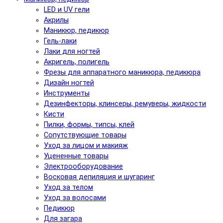
LED и UV гели
Акрилы
Маникюр, педикюр
Гель-лаки
Лаки для ногтей
Акригель, полигель
Фрезы для аппаратного маникюра, педикюра
Дизайн ногтей
Инструменты
Дезинфекторы, клинсеры, ремуверы, жидкости
Кисти
Пилки, формы, типсы, клей
Сопутствующие товары
Уход за лицом и макияж
Уцененные товары
Электрооборудование
Восковая депиляция и шугаринг
Уход за телом
Уход за волосами
Педикюр
Для загара