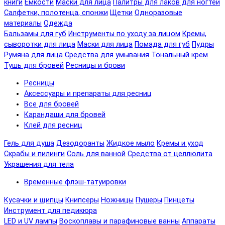
книги
Емкости
Маски для лица
Палитры для лаков для ногтей
Салфетки, полотенца, спонжи
Щетки
Одноразовые
материалы
Одежда
Бальзамы для губ
Инструменты по уходу за лицом
Кремы,
сыворотки для лица
Маски для лица
Помада для губ
Пудры
Румяна для лица
Средства для умывания
Тональный крем
Тушь для бровей
Ресницы и брови
Ресницы
Аксессуары и препараты для ресниц
Все для бровей
Карандаши для бровей
Клей для ресниц
Гель для душа
Дезодоранты
Жидкое мыло
Кремы и уход
Скрабы и пилинги
Соль для ванной
Средства от целлюлита
Украшения для тела
Временные флэш-татуировки
Кусачки и щипцы
Книпсеры
Ножницы
Пушеры
Пинцеты
Инструмент для педикюра
LED и UV лампы
Воскоплавы и парафиновые ванны
Аппараты