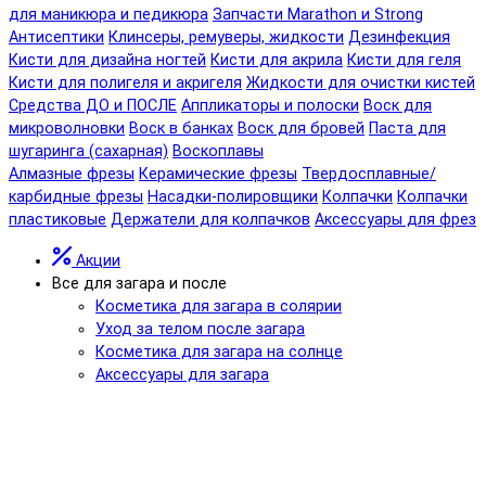
для маникюра и педикюра
Запчасти Marathon и Strong
Антисептики
Клинсеры, ремуверы, жидкости
Дезинфекция
Кисти для дизайна ногтей
Кисти для акрила
Кисти для геля
Кисти для полигеля и акригеля
Жидкости для очистки кистей
Средства ДО и ПОСЛЕ
Аппликаторы и полоски
Воск для
микроволновки
Воск в банках
Воск для бровей
Паста для
шугаринга (сахарная)
Воскоплавы
Алмазные фрезы
Керамические фрезы
Твердосплавные/
карбидные фрезы
Насадки-полировщики
Колпачки
Колпачки
пластиковые
Держатели для колпачков
Аксессуары для фрез
Акции
Все для загара и после
Косметика для загара в солярии
Уход за телом после загара
Косметика для загара на солнце
Аксессуары для загара