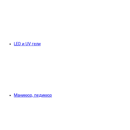
LED и UV гели
Маникюр, педикюр