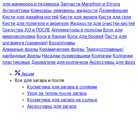
для маникюра и педикюра
Запчасти Marathon и Strong
Антисептики
Клинсеры, ремуверы, жидкости
Дезинфекция
Кисти для дизайна ногтей
Кисти для акрила
Кисти для геля
Кисти для полигеля и акригеля
Жидкости для очистки кистей
Средства ДО и ПОСЛЕ
Аппликаторы и полоски
Воск для
микроволновки
Воск в банках
Воск для бровей
Паста для
шугаринга (сахарная)
Воскоплавы
Алмазные фрезы
Керамические фрезы
Твердосплавные/
карбидные фрезы
Насадки-полировщики
Колпачки
Колпачки
пластиковые
Держатели для колпачков
Аксессуары для фрез
Акции
Все для загара и после
Косметика для загара в солярии
Уход за телом после загара
Косметика для загара на солнце
Аксессуары для загара