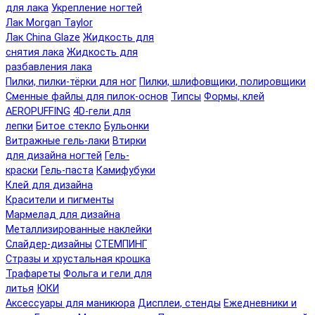
для лака
Укрепление ногтей
Лак Morgan Taylor
Лак China Glaze
Жидкость для
снятия лака
Жидкость для
разбавления лака
Пилки, пилки-тёрки для ног
Пилки, шлифовщики, полировщики
Сменные файлы для пилок-основ
Типсы
Формы, клей
AEROPUFFING
4D-гели для
лепки
Битое стекло
Бульонки
Витражные гель-лаки
Втирки
для дизайна ногтей
Гель-
краски
Гель-паста
Камифубуки
Клей для дизайна
Красители и пигменты
Мармелад для дизайна
Металлизированные наклейки
Слайдер-дизайны
СТЕМПИНГ
Стразы и хрустальная крошка
Трафареты
Фольга и гели для
литья
ЮКИ
Аксессуары для маникюра
Дисплеи, стенды
Ежедневники и