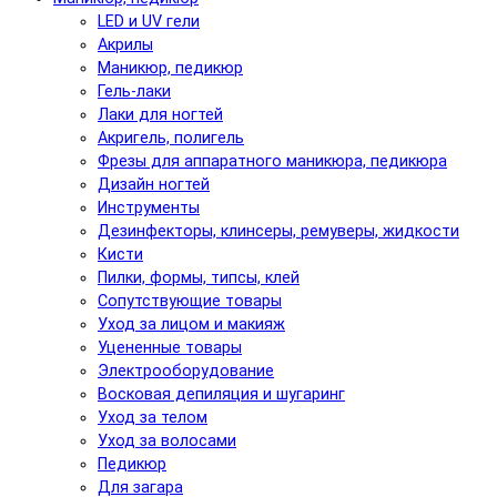
LED и UV гели
Акрилы
Маникюр, педикюр
Гель-лаки
Лаки для ногтей
Акригель, полигель
Фрезы для аппаратного маникюра, педикюра
Дизайн ногтей
Инструменты
Дезинфекторы, клинсеры, ремуверы, жидкости
Кисти
Пилки, формы, типсы, клей
Сопутствующие товары
Уход за лицом и макияж
Уцененные товары
Электрооборудование
Восковая депиляция и шугаринг
Уход за телом
Уход за волосами
Педикюр
Для загара