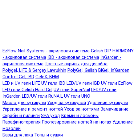
EzFlow Nail Systems - акриловая система
Gelish DIP
HARMONY
- акриловая система
IBD - акриловая система
InGarden -
акриловая система
Цветные акрилы для дизайна
Polygel, LIFE & Sergey Lavrukhin
PolyGel, Gelish
BiGel, In'Garden
Control Gel, IBD
GeleX, BHM
LED и UV гели LIFE
UV гели IBD
LED/UV гели IBD
UV гели EzFlow
LED гели Gelish Hard Gel
UV гели SuperNail
LED/UV гели
InGarden
LED/UV гели RuNAIL
UV гели UNO
Масло для кутикулы
Уход за кутикулой
Удаление кутикулы
Укрепление и ремонт ногтей
Уход за ногтями
Замачивание
Скрабы и пилинги
SPA уход
Кремы и лосьоны
Парафинотерапия
Протезирование ногтей на ногах
Удаление
мозолей
Базы для лака
Топы и сушки