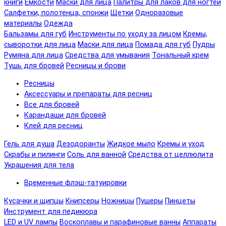
книги
Емкости
Маски для лица
Палитры для лаков для ногтей
Салфетки, полотенца, спонжи
Щетки
Одноразовые
материалы
Одежда
Бальзамы для губ
Инструменты по уходу за лицом
Кремы,
сыворотки для лица
Маски для лица
Помада для губ
Пудры
Румяна для лица
Средства для умывания
Тональный крем
Тушь для бровей
Ресницы и брови
Ресницы
Аксессуары и препараты для ресниц
Все для бровей
Карандаши для бровей
Клей для ресниц
Гель для душа
Дезодоранты
Жидкое мыло
Кремы и уход
Скрабы и пилинги
Соль для ванной
Средства от целлюлита
Украшения для тела
Временные флэш-татуировки
Кусачки и щипцы
Книпсеры
Ножницы
Пушеры
Пинцеты
Инструмент для педикюра
LED и UV лампы
Воскоплавы и парафиновые ванны
Аппараты