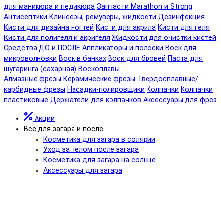
для маникюра и педикюра
Запчасти Marathon и Strong
Антисептики
Клинсеры, ремуверы, жидкости
Дезинфекция
Кисти для дизайна ногтей
Кисти для акрила
Кисти для геля
Кисти для полигеля и акригеля
Жидкости для очистки кистей
Средства ДО и ПОСЛЕ
Аппликаторы и полоски
Воск для
микроволновки
Воск в банках
Воск для бровей
Паста для
шугаринга (сахарная)
Воскоплавы
Алмазные фрезы
Керамические фрезы
Твердосплавные/
карбидные фрезы
Насадки-полировщики
Колпачки
Колпачки
пластиковые
Держатели для колпачков
Аксессуары для фрез
Акции
Все для загара и после
Косметика для загара в солярии
Уход за телом после загара
Косметика для загара на солнце
Аксессуары для загара