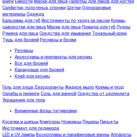
книги
Емкости
Маски для лица
Палитры для лаков для ногтей
Салфетки, полотенца, спонжи
Щетки
Одноразовые
материалы
Одежда
Бальзамы для губ
Инструменты по уходу за лицом
Кремы,
сыворотки для лица
Маски для лица
Помада для губ
Пудры
Румяна для лица
Средства для умывания
Тональный крем
Тушь для бровей
Ресницы и брови
Ресницы
Аксессуары и препараты для ресниц
Все для бровей
Карандаши для бровей
Клей для ресниц
Гель для душа
Дезодоранты
Жидкое мыло
Кремы и уход
Скрабы и пилинги
Соль для ванной
Средства от целлюлита
Украшения для тела
Временные флэш-татуировки
Кусачки и щипцы
Книпсеры
Ножницы
Пушеры
Пинцеты
Инструмент для педикюра
LED и UV лампы
Воскоплавы и парафиновые ванны
Аппараты