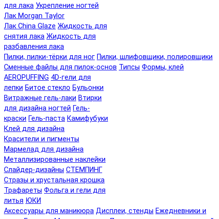
для лака
Укрепление ногтей
Лак Morgan Taylor
Лак China Glaze
Жидкость для
снятия лака
Жидкость для
разбавления лака
Пилки, пилки-тёрки для ног
Пилки, шлифовщики, полировщики
Сменные файлы для пилок-основ
Типсы
Формы, клей
AEROPUFFING
4D-гели для
лепки
Битое стекло
Бульонки
Витражные гель-лаки
Втирки
для дизайна ногтей
Гель-
краски
Гель-паста
Камифубуки
Клей для дизайна
Красители и пигменты
Мармелад для дизайна
Металлизированные наклейки
Слайдер-дизайны
СТЕМПИНГ
Стразы и хрустальная крошка
Трафареты
Фольга и гели для
литья
ЮКИ
Аксессуары для маникюра
Дисплеи, стенды
Ежедневники и