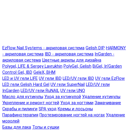
EzFlow Nail Systems - акриловая система
Gelish DIP
HARMONY
- акриловая система
IBD - акриловая система
InGarden -
акриловая система
Цветные акрилы для дизайна
Polygel, LIFE & Sergey Lavrukhin
PolyGel, Gelish
BiGel, In'Garden
Control Gel, IBD
GeleX, BHM
LED и UV гели LIFE
UV гели IBD
LED/UV гели IBD
UV гели EzFlow
LED гели Gelish Hard Gel
UV гели SuperNail
LED/UV гели
InGarden
LED/UV гели RuNAIL
UV гели UNO
Масло для кутикулы
Уход за кутикулой
Удаление кутикулы
Укрепление и ремонт ногтей
Уход за ногтями
Замачивание
Скрабы и пилинги
SPA уход
Кремы и лосьоны
Парафинотерапия
Протезирование ногтей на ногах
Удаление
мозолей
Базы для лака
Топы и сушки