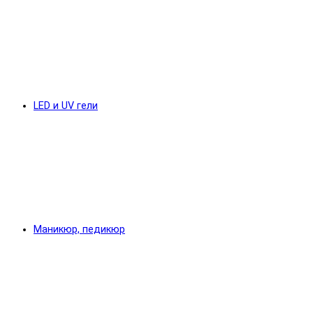
LED и UV гели
Маникюр, педикюр