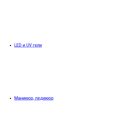
LED и UV гели
Маникюр, педикюр