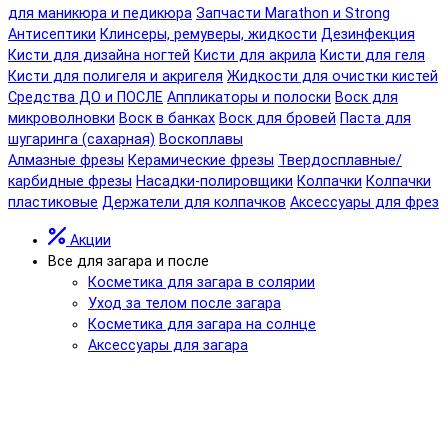
для маникюра и педикюра
Запчасти Marathon и Strong
Антисептики
Клинсеры, ремуверы, жидкости
Дезинфекция
Кисти для дизайна ногтей
Кисти для акрила
Кисти для геля
Кисти для полигеля и акригеля
Жидкости для очистки кистей
Средства ДО и ПОСЛЕ
Аппликаторы и полоски
Воск для
микроволновки
Воск в банках
Воск для бровей
Паста для
шугаринга (сахарная)
Воскоплавы
Алмазные фрезы
Керамические фрезы
Твердосплавные/
карбидные фрезы
Насадки-полировщики
Колпачки
Колпачки
пластиковые
Держатели для колпачков
Аксессуары для фрез
Акции
Все для загара и после
Косметика для загара в солярии
Уход за телом после загара
Косметика для загара на солнце
Аксессуары для загара