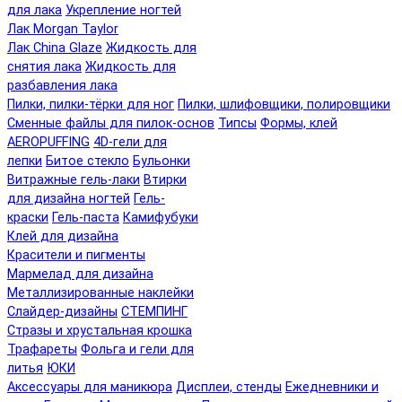
для лака
Укрепление ногтей
Лак Morgan Taylor
Лак China Glaze
Жидкость для
снятия лака
Жидкость для
разбавления лака
Пилки, пилки-тёрки для ног
Пилки, шлифовщики, полировщики
Сменные файлы для пилок-основ
Типсы
Формы, клей
AEROPUFFING
4D-гели для
лепки
Битое стекло
Бульонки
Витражные гель-лаки
Втирки
для дизайна ногтей
Гель-
краски
Гель-паста
Камифубуки
Клей для дизайна
Красители и пигменты
Мармелад для дизайна
Металлизированные наклейки
Слайдер-дизайны
СТЕМПИНГ
Стразы и хрустальная крошка
Трафареты
Фольга и гели для
литья
ЮКИ
Аксессуары для маникюра
Дисплеи, стенды
Ежедневники и