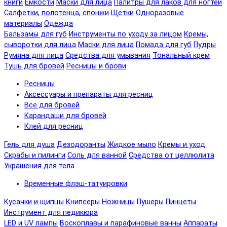
книги
Емкости
Маски для лица
Палитры для лаков для ногтей
Салфетки, полотенца, спонжи
Щетки
Одноразовые
материалы
Одежда
Бальзамы для губ
Инструменты по уходу за лицом
Кремы,
сыворотки для лица
Маски для лица
Помада для губ
Пудры
Румяна для лица
Средства для умывания
Тональный крем
Тушь для бровей
Ресницы и брови
Ресницы
Аксессуары и препараты для ресниц
Все для бровей
Карандаши для бровей
Клей для ресниц
Гель для душа
Дезодоранты
Жидкое мыло
Кремы и уход
Скрабы и пилинги
Соль для ванной
Средства от целлюлита
Украшения для тела
Временные флэш-татуировки
Кусачки и щипцы
Книпсеры
Ножницы
Пушеры
Пинцеты
Инструмент для педикюра
LED и UV лампы
Воскоплавы и парафиновые ванны
Аппараты