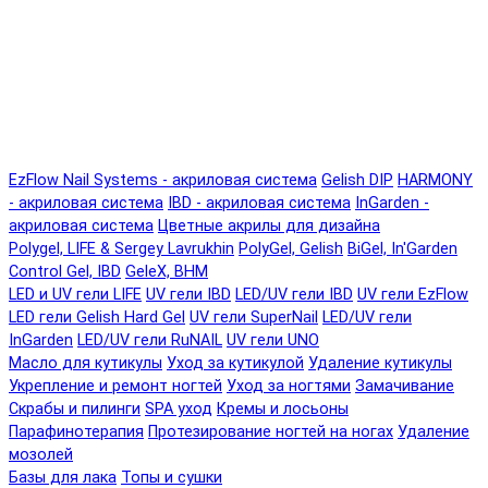
EzFlow Nail Systems - акриловая система
Gelish DIP
HARMONY
- акриловая система
IBD - акриловая система
InGarden -
акриловая система
Цветные акрилы для дизайна
Polygel, LIFE & Sergey Lavrukhin
PolyGel, Gelish
BiGel, In'Garden
Control Gel, IBD
GeleX, BHM
LED и UV гели LIFE
UV гели IBD
LED/UV гели IBD
UV гели EzFlow
LED гели Gelish Hard Gel
UV гели SuperNail
LED/UV гели
InGarden
LED/UV гели RuNAIL
UV гели UNO
Масло для кутикулы
Уход за кутикулой
Удаление кутикулы
Укрепление и ремонт ногтей
Уход за ногтями
Замачивание
Скрабы и пилинги
SPA уход
Кремы и лосьоны
Парафинотерапия
Протезирование ногтей на ногах
Удаление
мозолей
Базы для лака
Топы и сушки