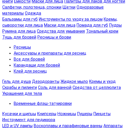
книги
Емкости
Маски для лица
Палитры для лаков для ногтей
Салфетки, полотенца, спонжи
Щетки
Одноразовые
материалы
Одежда
Бальзамы для губ
Инструменты по уходу за лицом
Кремы,
сыворотки для лица
Маски для лица
Помада для губ
Пудры
Румяна для лица
Средства для умывания
Тональный крем
Тушь для бровей
Ресницы и брови
Ресницы
Аксессуары и препараты для ресниц
Все для бровей
Карандаши для бровей
Клей для ресниц
Гель для душа
Дезодоранты
Жидкое мыло
Кремы и уход
Скрабы и пилинги
Соль для ванной
Средства от целлюлита
Украшения для тела
Временные флэш-татуировки
Кусачки и щипцы
Книпсеры
Ножницы
Пушеры
Пинцеты
Инструмент для педикюра
LED и UV лампы
Воскоплавы и парафиновые ванны
Аппараты