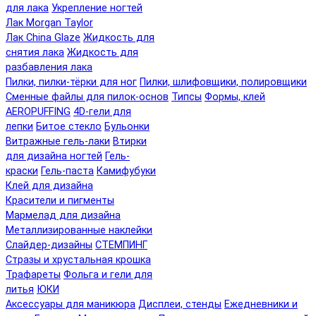
для лака
Укрепление ногтей
Лак Morgan Taylor
Лак China Glaze
Жидкость для
снятия лака
Жидкость для
разбавления лака
Пилки, пилки-тёрки для ног
Пилки, шлифовщики, полировщики
Сменные файлы для пилок-основ
Типсы
Формы, клей
AEROPUFFING
4D-гели для
лепки
Битое стекло
Бульонки
Витражные гель-лаки
Втирки
для дизайна ногтей
Гель-
краски
Гель-паста
Камифубуки
Клей для дизайна
Красители и пигменты
Мармелад для дизайна
Металлизированные наклейки
Слайдер-дизайны
СТЕМПИНГ
Стразы и хрустальная крошка
Трафареты
Фольга и гели для
литья
ЮКИ
Аксессуары для маникюра
Дисплеи, стенды
Ежедневники и