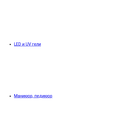
LED и UV гели
Маникюр, педикюр