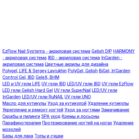
EzFlow Nail Systems - акриловая система
Gelish DIP
HARMONY
- акриловая система
IBD - акриловая система
InGarden -
акриловая система
Цветные акрилы для дизайна
Polygel, LIFE & Sergey Lavrukhin
PolyGel, Gelish
BiGel, In'Garden
Control Gel, IBD
GeleX, BHM
LED и UV гели LIFE
UV гели IBD
LED/UV гели IBD
UV гели EzFlow
LED гели Gelish Hard Gel
UV гели SuperNail
LED/UV гели
InGarden
LED/UV гели RuNAIL
UV гели UNO
Масло для кутикулы
Уход за кутикулой
Удаление кутикулы
Укрепление и ремонт ногтей
Уход за ногтями
Замачивание
Скрабы и пилинги
SPA уход
Кремы и лосьоны
Парафинотерапия
Протезирование ногтей на ногах
Удаление
мозолей
Базы для лака
Топы и сушки