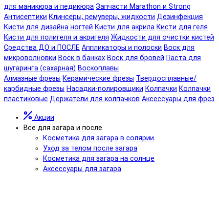
для маникюра и педикюра
Запчасти Marathon и Strong
Антисептики
Клинсеры, ремуверы, жидкости
Дезинфекция
Кисти для дизайна ногтей
Кисти для акрила
Кисти для геля
Кисти для полигеля и акригеля
Жидкости для очистки кистей
Средства ДО и ПОСЛЕ
Аппликаторы и полоски
Воск для
микроволновки
Воск в банках
Воск для бровей
Паста для
шугаринга (сахарная)
Воскоплавы
Алмазные фрезы
Керамические фрезы
Твердосплавные/
карбидные фрезы
Насадки-полировщики
Колпачки
Колпачки
пластиковые
Держатели для колпачков
Аксессуары для фрез
Акции
Все для загара и после
Косметика для загара в солярии
Уход за телом после загара
Косметика для загара на солнце
Аксессуары для загара