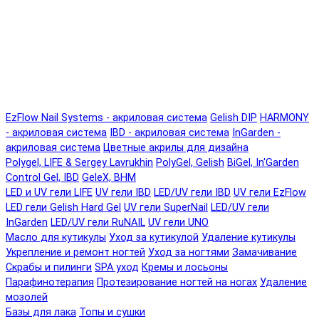
EzFlow Nail Systems - акриловая система
Gelish DIP
HARMONY
- акриловая система
IBD - акриловая система
InGarden -
акриловая система
Цветные акрилы для дизайна
Polygel, LIFE & Sergey Lavrukhin
PolyGel, Gelish
BiGel, In'Garden
Control Gel, IBD
GeleX, BHM
LED и UV гели LIFE
UV гели IBD
LED/UV гели IBD
UV гели EzFlow
LED гели Gelish Hard Gel
UV гели SuperNail
LED/UV гели
InGarden
LED/UV гели RuNAIL
UV гели UNO
Масло для кутикулы
Уход за кутикулой
Удаление кутикулы
Укрепление и ремонт ногтей
Уход за ногтями
Замачивание
Скрабы и пилинги
SPA уход
Кремы и лосьоны
Парафинотерапия
Протезирование ногтей на ногах
Удаление
мозолей
Базы для лака
Топы и сушки