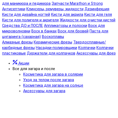
для маникюра и педикюра
Запчасти Marathon и Strong
Антисептики
Клинсеры, ремуверы, жидкости
Дезинфекция
Кисти для дизайна ногтей
Кисти для акрила
Кисти для геля
Кисти для полигеля и акригеля
Жидкости для очистки кистей
Средства ДО и ПОСЛЕ
Аппликаторы и полоски
Воск для
микроволновки
Воск в банках
Воск для бровей
Паста для
шугаринга (сахарная)
Воскоплавы
Алмазные фрезы
Керамические фрезы
Твердосплавные/
карбидные фрезы
Насадки-полировщики
Колпачки
Колпачки
пластиковые
Держатели для колпачков
Аксессуары для фрез
Акции
Все для загара и после
Косметика для загара в солярии
Уход за телом после загара
Косметика для загара на солнце
Аксессуары для загара