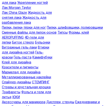
для лака
Укрепление ногтей
Лак Morgan Taylor
Лак China Glaze
Жидкость для
снятия лака
Жидкость для
разбавления лака
Пилки, пилки-тёрки для ног
Пилки, шлифовщики, полировщики
Сменные файлы для пилок-основ
Типсы
Формы, клей
AEROPUFFING
4D-гели для
лепки
Битое стекло
Бульонки
Витражные гель-лаки
Втирки
для дизайна ногтей
Гель-
краски
Гель-паста
Камифубуки
Клей для дизайна
Красители и пигменты
Мармелад для дизайна
Металлизированные наклейки
Слайдер-дизайны
СТЕМПИНГ
Стразы и хрустальная крошка
Трафареты
Фольга и гели для
литья
ЮКИ
Аксессуары для маникюра
Дисплеи, стенды
Ежедневники и