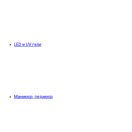
LED и UV гели
Маникюр, педикюр