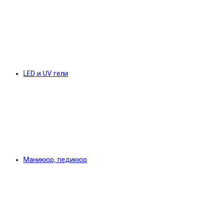
LED и UV гели
Маникюр, педикюр