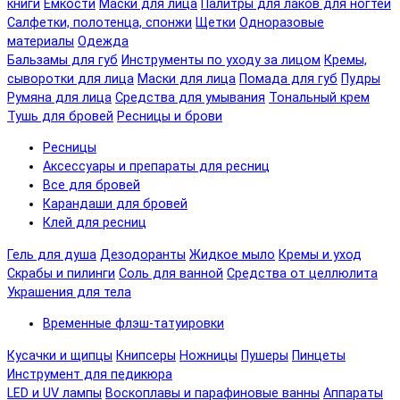
книги
Емкости
Маски для лица
Палитры для лаков для ногтей
Салфетки, полотенца, спонжи
Щетки
Одноразовые
материалы
Одежда
Бальзамы для губ
Инструменты по уходу за лицом
Кремы,
сыворотки для лица
Маски для лица
Помада для губ
Пудры
Румяна для лица
Средства для умывания
Тональный крем
Тушь для бровей
Ресницы и брови
Ресницы
Аксессуары и препараты для ресниц
Все для бровей
Карандаши для бровей
Клей для ресниц
Гель для душа
Дезодоранты
Жидкое мыло
Кремы и уход
Скрабы и пилинги
Соль для ванной
Средства от целлюлита
Украшения для тела
Временные флэш-татуировки
Кусачки и щипцы
Книпсеры
Ножницы
Пушеры
Пинцеты
Инструмент для педикюра
LED и UV лампы
Воскоплавы и парафиновые ванны
Аппараты