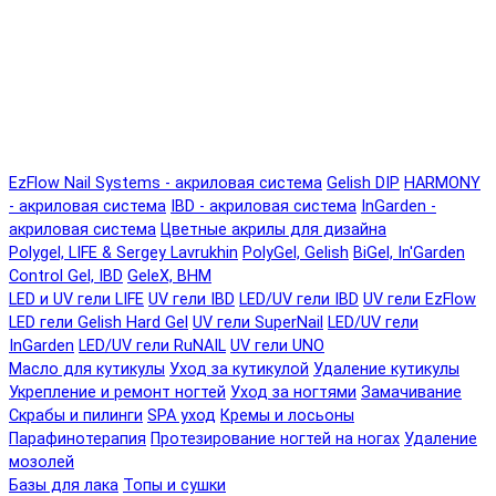
EzFlow Nail Systems - акриловая система
Gelish DIP
HARMONY
- акриловая система
IBD - акриловая система
InGarden -
акриловая система
Цветные акрилы для дизайна
Polygel, LIFE & Sergey Lavrukhin
PolyGel, Gelish
BiGel, In'Garden
Control Gel, IBD
GeleX, BHM
LED и UV гели LIFE
UV гели IBD
LED/UV гели IBD
UV гели EzFlow
LED гели Gelish Hard Gel
UV гели SuperNail
LED/UV гели
InGarden
LED/UV гели RuNAIL
UV гели UNO
Масло для кутикулы
Уход за кутикулой
Удаление кутикулы
Укрепление и ремонт ногтей
Уход за ногтями
Замачивание
Скрабы и пилинги
SPA уход
Кремы и лосьоны
Парафинотерапия
Протезирование ногтей на ногах
Удаление
мозолей
Базы для лака
Топы и сушки