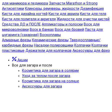
для маникюра и педикюра
Запчасти Marathon и Strong
Антисептики
Клинсеры, ремуверы, жидкости
Дезинфекция
Кисти для дизайна ногтей
Кисти для акрила
Кисти для геля
Кисти для полигеля и акригеля
Жидкости для очистки кистей
Средства ДО и ПОСЛЕ
Аппликаторы и полоски
Воск для
микроволновки
Воск в банках
Воск для бровей
Паста для
шугаринга (сахарная)
Воскоплавы
Алмазные фрезы
Керамические фрезы
Твердосплавные/
карбидные фрезы
Насадки-полировщики
Колпачки
Колпачки
пластиковые
Держатели для колпачков
Аксессуары для фрез
Акции
Все для загара и после
Косметика для загара в солярии
Уход за телом после загара
Косметика для загара на солнце
Аксессуары для загара