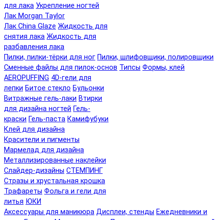
для лака
Укрепление ногтей
Лак Morgan Taylor
Лак China Glaze
Жидкость для
снятия лака
Жидкость для
разбавления лака
Пилки, пилки-тёрки для ног
Пилки, шлифовщики, полировщики
Сменные файлы для пилок-основ
Типсы
Формы, клей
AEROPUFFING
4D-гели для
лепки
Битое стекло
Бульонки
Витражные гель-лаки
Втирки
для дизайна ногтей
Гель-
краски
Гель-паста
Камифубуки
Клей для дизайна
Красители и пигменты
Мармелад для дизайна
Металлизированные наклейки
Слайдер-дизайны
СТЕМПИНГ
Стразы и хрустальная крошка
Трафареты
Фольга и гели для
литья
ЮКИ
Аксессуары для маникюра
Дисплеи, стенды
Ежедневники и