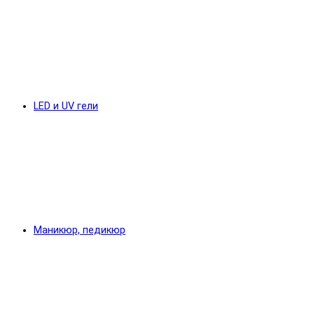
LED и UV гели
Маникюр, педикюр