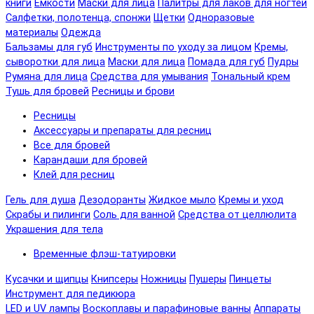
книги
Емкости
Маски для лица
Палитры для лаков для ногтей
Салфетки, полотенца, спонжи
Щетки
Одноразовые
материалы
Одежда
Бальзамы для губ
Инструменты по уходу за лицом
Кремы,
сыворотки для лица
Маски для лица
Помада для губ
Пудры
Румяна для лица
Средства для умывания
Тональный крем
Тушь для бровей
Ресницы и брови
Ресницы
Аксессуары и препараты для ресниц
Все для бровей
Карандаши для бровей
Клей для ресниц
Гель для душа
Дезодоранты
Жидкое мыло
Кремы и уход
Скрабы и пилинги
Соль для ванной
Средства от целлюлита
Украшения для тела
Временные флэш-татуировки
Кусачки и щипцы
Книпсеры
Ножницы
Пушеры
Пинцеты
Инструмент для педикюра
LED и UV лампы
Воскоплавы и парафиновые ванны
Аппараты