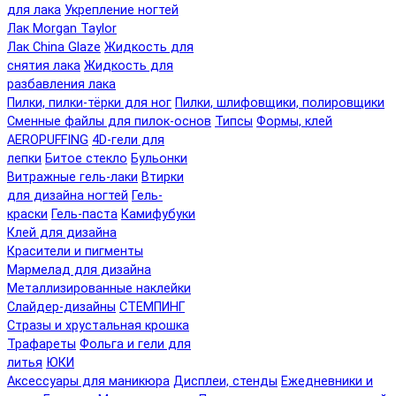
для лака
Укрепление ногтей
Лак Morgan Taylor
Лак China Glaze
Жидкость для
снятия лака
Жидкость для
разбавления лака
Пилки, пилки-тёрки для ног
Пилки, шлифовщики, полировщики
Сменные файлы для пилок-основ
Типсы
Формы, клей
AEROPUFFING
4D-гели для
лепки
Битое стекло
Бульонки
Витражные гель-лаки
Втирки
для дизайна ногтей
Гель-
краски
Гель-паста
Камифубуки
Клей для дизайна
Красители и пигменты
Мармелад для дизайна
Металлизированные наклейки
Слайдер-дизайны
СТЕМПИНГ
Стразы и хрустальная крошка
Трафареты
Фольга и гели для
литья
ЮКИ
Аксессуары для маникюра
Дисплеи, стенды
Ежедневники и