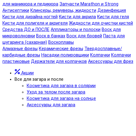
для маникюра и педикюра
Запчасти Marathon и Strong
Антисептики
Клинсеры, ремуверы, жидкости
Дезинфекция
Кисти для дизайна ногтей
Кисти для акрила
Кисти для геля
Кисти для полигеля и акригеля
Жидкости для очистки кистей
Средства ДО и ПОСЛЕ
Аппликаторы и полоски
Воск для
микроволновки
Воск в банках
Воск для бровей
Паста для
шугаринга (сахарная)
Воскоплавы
Алмазные фрезы
Керамические фрезы
Твердосплавные/
карбидные фрезы
Насадки-полировщики
Колпачки
Колпачки
пластиковые
Держатели для колпачков
Аксессуары для фрез
Акции
Все для загара и после
Косметика для загара в солярии
Уход за телом после загара
Косметика для загара на солнце
Аксессуары для загара