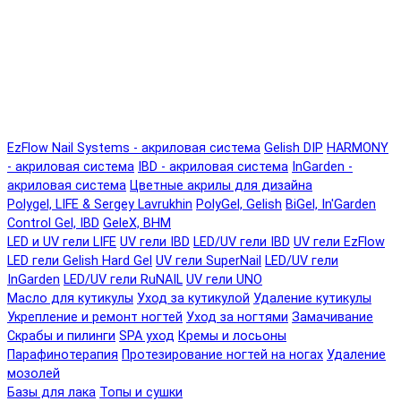
EzFlow Nail Systems - акриловая система
Gelish DIP
HARMONY
- акриловая система
IBD - акриловая система
InGarden -
акриловая система
Цветные акрилы для дизайна
Polygel, LIFE & Sergey Lavrukhin
PolyGel, Gelish
BiGel, In'Garden
Control Gel, IBD
GeleX, BHM
LED и UV гели LIFE
UV гели IBD
LED/UV гели IBD
UV гели EzFlow
LED гели Gelish Hard Gel
UV гели SuperNail
LED/UV гели
InGarden
LED/UV гели RuNAIL
UV гели UNO
Масло для кутикулы
Уход за кутикулой
Удаление кутикулы
Укрепление и ремонт ногтей
Уход за ногтями
Замачивание
Скрабы и пилинги
SPA уход
Кремы и лосьоны
Парафинотерапия
Протезирование ногтей на ногах
Удаление
мозолей
Базы для лака
Топы и сушки