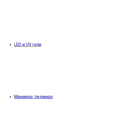
LED и UV гели
Маникюр, педикюр