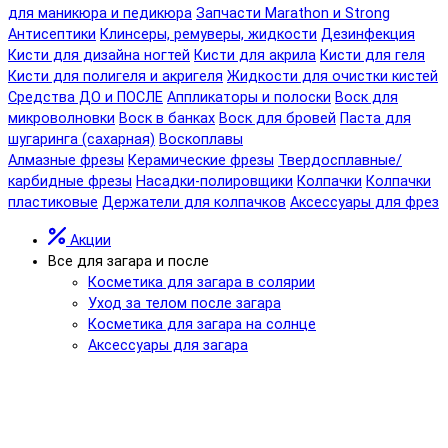
для маникюра и педикюра
Запчасти Marathon и Strong
Антисептики
Клинсеры, ремуверы, жидкости
Дезинфекция
Кисти для дизайна ногтей
Кисти для акрила
Кисти для геля
Кисти для полигеля и акригеля
Жидкости для очистки кистей
Средства ДО и ПОСЛЕ
Аппликаторы и полоски
Воск для
микроволновки
Воск в банках
Воск для бровей
Паста для
шугаринга (сахарная)
Воскоплавы
Алмазные фрезы
Керамические фрезы
Твердосплавные/
карбидные фрезы
Насадки-полировщики
Колпачки
Колпачки
пластиковые
Держатели для колпачков
Аксессуары для фрез
Акции
Все для загара и после
Косметика для загара в солярии
Уход за телом после загара
Косметика для загара на солнце
Аксессуары для загара