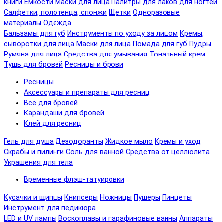
книги
Емкости
Маски для лица
Палитры для лаков для ногтей
Салфетки, полотенца, спонжи
Щетки
Одноразовые
материалы
Одежда
Бальзамы для губ
Инструменты по уходу за лицом
Кремы,
сыворотки для лица
Маски для лица
Помада для губ
Пудры
Румяна для лица
Средства для умывания
Тональный крем
Тушь для бровей
Ресницы и брови
Ресницы
Аксессуары и препараты для ресниц
Все для бровей
Карандаши для бровей
Клей для ресниц
Гель для душа
Дезодоранты
Жидкое мыло
Кремы и уход
Скрабы и пилинги
Соль для ванной
Средства от целлюлита
Украшения для тела
Временные флэш-татуировки
Кусачки и щипцы
Книпсеры
Ножницы
Пушеры
Пинцеты
Инструмент для педикюра
LED и UV лампы
Воскоплавы и парафиновые ванны
Аппараты