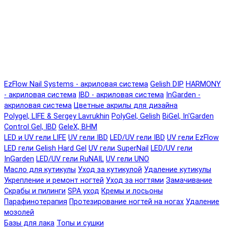
EzFlow Nail Systems - акриловая система
Gelish DIP
HARMONY
- акриловая система
IBD - акриловая система
InGarden -
акриловая система
Цветные акрилы для дизайна
Polygel, LIFE & Sergey Lavrukhin
PolyGel, Gelish
BiGel, In'Garden
Control Gel, IBD
GeleX, BHM
LED и UV гели LIFE
UV гели IBD
LED/UV гели IBD
UV гели EzFlow
LED гели Gelish Hard Gel
UV гели SuperNail
LED/UV гели
InGarden
LED/UV гели RuNAIL
UV гели UNO
Масло для кутикулы
Уход за кутикулой
Удаление кутикулы
Укрепление и ремонт ногтей
Уход за ногтями
Замачивание
Скрабы и пилинги
SPA уход
Кремы и лосьоны
Парафинотерапия
Протезирование ногтей на ногах
Удаление
мозолей
Базы для лака
Топы и сушки