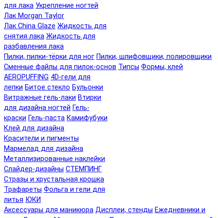
для лака
Укрепление ногтей
Лак Morgan Taylor
Лак China Glaze
Жидкость для
снятия лака
Жидкость для
разбавления лака
Пилки, пилки-тёрки для ног
Пилки, шлифовщики, полировщики
Сменные файлы для пилок-основ
Типсы
Формы, клей
AEROPUFFING
4D-гели для
лепки
Битое стекло
Бульонки
Витражные гель-лаки
Втирки
для дизайна ногтей
Гель-
краски
Гель-паста
Камифубуки
Клей для дизайна
Красители и пигменты
Мармелад для дизайна
Металлизированные наклейки
Слайдер-дизайны
СТЕМПИНГ
Стразы и хрустальная крошка
Трафареты
Фольга и гели для
литья
ЮКИ
Аксессуары для маникюра
Дисплеи, стенды
Ежедневники и