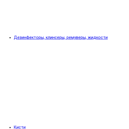
Дезинфекторы, клинсеры, ремуверы, жидкости
Кисти