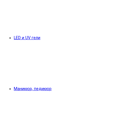
LED и UV гели
Маникюр, педикюр