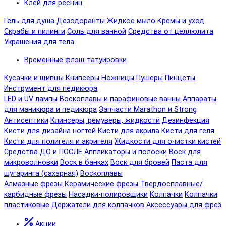
Клей для ресниц
Гель для душа
Дезодоранты
Жидкое мыло
Кремы и уход
Скрабы и пилинги
Соль для ванной
Средства от целлюлита
Украшения для тела
Временные флэш-татуировки
Кусачки и щипцы
Книпсеры
Ножницы
Пушеры
Пинцеты
Инструмент для педикюра
LED и UV лампы
Воскоплавы и парафиновые ванны
Аппараты
для маникюра и педикюра
Запчасти Marathon и Strong
Антисептики
Клинсеры, ремуверы, жидкости
Дезинфекция
Кисти для дизайна ногтей
Кисти для акрила
Кисти для геля
Кисти для полигеля и акригеля
Жидкости для очистки кистей
Средства ДО и ПОСЛЕ
Аппликаторы и полоски
Воск для
микроволновки
Воск в банках
Воск для бровей
Паста для
шугаринга (сахарная)
Воскоплавы
Алмазные фрезы
Керамические фрезы
Твердосплавные/
карбидные фрезы
Насадки-полировщики
Колпачки
Колпачки
пластиковые
Держатели для колпачков
Аксессуары для фрез
Акции