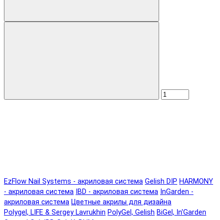
EzFlow Nail Systems - акриловая система
Gelish DIP
HARMONY
- акриловая система
IBD - акриловая система
InGarden -
акриловая система
Цветные акрилы для дизайна
Polygel, LIFE & Sergey Lavrukhin
PolyGel, Gelish
BiGel, In'Garden