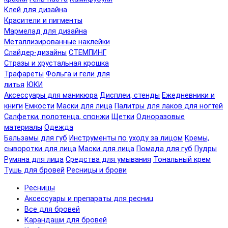
Клей для дизайна
Красители и пигменты
Мармелад для дизайна
Металлизированные наклейки
Слайдер-дизайны
СТЕМПИНГ
Стразы и хрустальная крошка
Трафареты
Фольга и гели для
литья
ЮКИ
Аксессуары для маникюра
Дисплеи, стенды
Ежедневники и
книги
Емкости
Маски для лица
Палитры для лаков для ногтей
Салфетки, полотенца, спонжи
Щетки
Одноразовые
материалы
Одежда
Бальзамы для губ
Инструменты по уходу за лицом
Кремы,
сыворотки для лица
Маски для лица
Помада для губ
Пудры
Румяна для лица
Средства для умывания
Тональный крем
Тушь для бровей
Ресницы и брови
Ресницы
Аксессуары и препараты для ресниц
Все для бровей
Карандаши для бровей