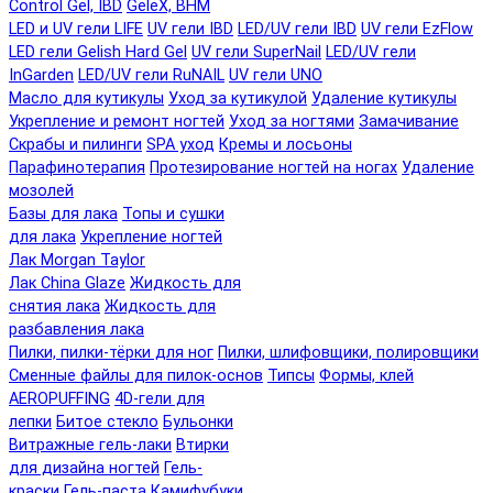
Control Gel, IBD
GeleX, BHM
LED и UV гели LIFE
UV гели IBD
LED/UV гели IBD
UV гели EzFlow
LED гели Gelish Hard Gel
UV гели SuperNail
LED/UV гели
InGarden
LED/UV гели RuNAIL
UV гели UNO
Масло для кутикулы
Уход за кутикулой
Удаление кутикулы
Укрепление и ремонт ногтей
Уход за ногтями
Замачивание
Скрабы и пилинги
SPA уход
Кремы и лосьоны
Парафинотерапия
Протезирование ногтей на ногах
Удаление
мозолей
Базы для лака
Топы и сушки
для лака
Укрепление ногтей
Лак Morgan Taylor
Лак China Glaze
Жидкость для
снятия лака
Жидкость для
разбавления лака
Пилки, пилки-тёрки для ног
Пилки, шлифовщики, полировщики
Сменные файлы для пилок-основ
Типсы
Формы, клей
AEROPUFFING
4D-гели для
лепки
Битое стекло
Бульонки
Витражные гель-лаки
Втирки
для дизайна ногтей
Гель-
краски
Гель-паста
Камифубуки