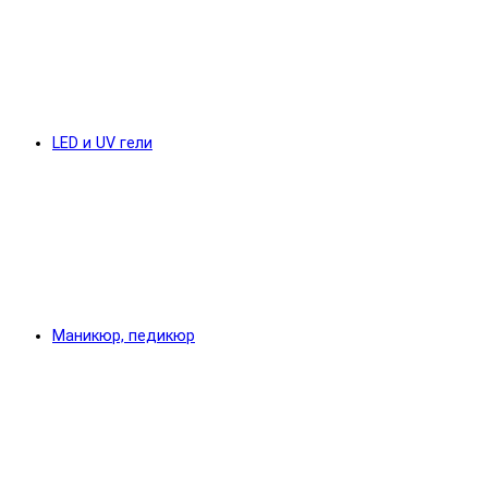
LED и UV гели
Маникюр, педикюр