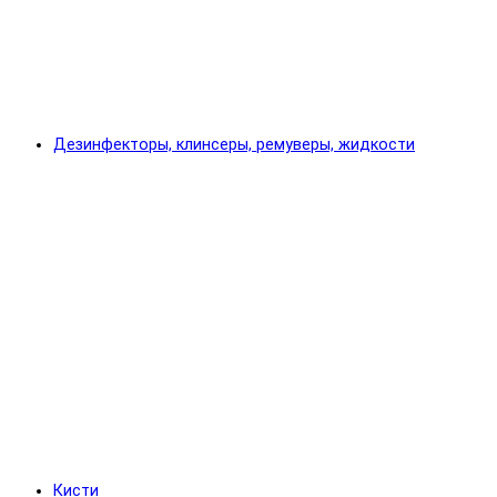
Дезинфекторы, клинсеры, ремуверы, жидкости
Кисти