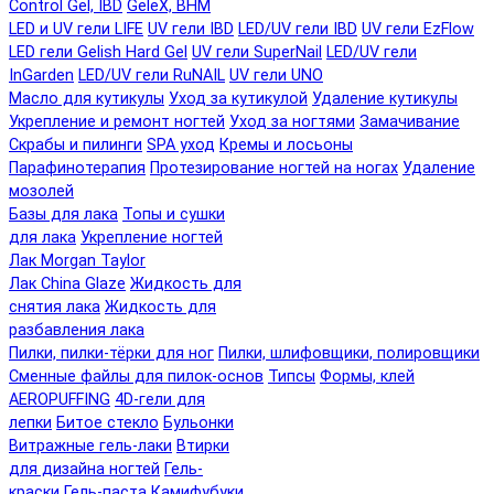
Control Gel, IBD
GeleX, BHM
LED и UV гели LIFE
UV гели IBD
LED/UV гели IBD
UV гели EzFlow
LED гели Gelish Hard Gel
UV гели SuperNail
LED/UV гели
InGarden
LED/UV гели RuNAIL
UV гели UNO
Масло для кутикулы
Уход за кутикулой
Удаление кутикулы
Укрепление и ремонт ногтей
Уход за ногтями
Замачивание
Скрабы и пилинги
SPA уход
Кремы и лосьоны
Парафинотерапия
Протезирование ногтей на ногах
Удаление
мозолей
Базы для лака
Топы и сушки
для лака
Укрепление ногтей
Лак Morgan Taylor
Лак China Glaze
Жидкость для
снятия лака
Жидкость для
разбавления лака
Пилки, пилки-тёрки для ног
Пилки, шлифовщики, полировщики
Сменные файлы для пилок-основ
Типсы
Формы, клей
AEROPUFFING
4D-гели для
лепки
Битое стекло
Бульонки
Витражные гель-лаки
Втирки
для дизайна ногтей
Гель-
краски
Гель-паста
Камифубуки