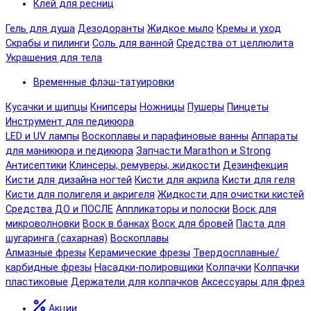
Клей для ресниц
Гель для душа
Дезодоранты
Жидкое мыло
Кремы и уход
Скрабы и пилинги
Соль для ванной
Средства от целлюлита
Украшения для тела
Временные флэш-татуировки
Кусачки и щипцы
Книпсеры
Ножницы
Пушеры
Пинцеты
Инструмент для педикюра
LED и UV лампы
Воскоплавы и парафиновые ванны
Аппараты
для маникюра и педикюра
Запчасти Marathon и Strong
Антисептики
Клинсеры, ремуверы, жидкости
Дезинфекция
Кисти для дизайна ногтей
Кисти для акрила
Кисти для геля
Кисти для полигеля и акригеля
Жидкости для очистки кистей
Средства ДО и ПОСЛЕ
Аппликаторы и полоски
Воск для
микроволновки
Воск в банках
Воск для бровей
Паста для
шугаринга (сахарная)
Воскоплавы
Алмазные фрезы
Керамические фрезы
Твердосплавные/
карбидные фрезы
Насадки-полировщики
Колпачки
Колпачки
пластиковые
Держатели для колпачков
Аксессуары для фрез
Акции