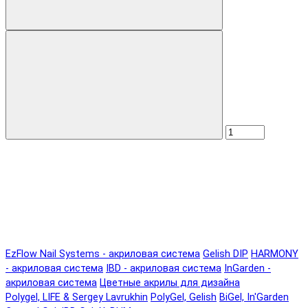
EzFlow Nail Systems - акриловая система
Gelish DIP
HARMONY
- акриловая система
IBD - акриловая система
InGarden -
акриловая система
Цветные акрилы для дизайна
Polygel, LIFE & Sergey Lavrukhin
PolyGel, Gelish
BiGel, In'Garden