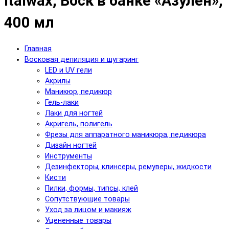
Italwax, Воск в банке «Азулен»,
400 мл
Главная
Восковая депиляция и шугаринг
LED и UV гели
Акрилы
Маникюр, педикюр
Гель-лаки
Лаки для ногтей
Акригель, полигель
Фрезы для аппаратного маникюра, педикюра
Дизайн ногтей
Инструменты
Дезинфекторы, клинсеры, ремуверы, жидкости
Кисти
Пилки, формы, типсы, клей
Сопутствующие товары
Уход за лицом и макияж
Уцененные товары