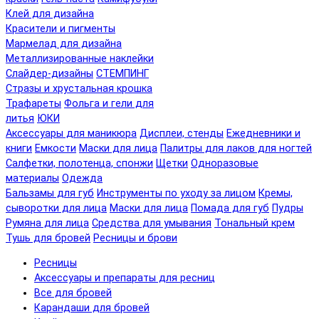
Клей для дизайна
Красители и пигменты
Мармелад для дизайна
Металлизированные наклейки
Слайдер-дизайны
СТЕМПИНГ
Стразы и хрустальная крошка
Трафареты
Фольга и гели для
литья
ЮКИ
Аксессуары для маникюра
Дисплеи, стенды
Ежедневники и
книги
Емкости
Маски для лица
Палитры для лаков для ногтей
Салфетки, полотенца, спонжи
Щетки
Одноразовые
материалы
Одежда
Бальзамы для губ
Инструменты по уходу за лицом
Кремы,
сыворотки для лица
Маски для лица
Помада для губ
Пудры
Румяна для лица
Средства для умывания
Тональный крем
Тушь для бровей
Ресницы и брови
Ресницы
Аксессуары и препараты для ресниц
Все для бровей
Карандаши для бровей