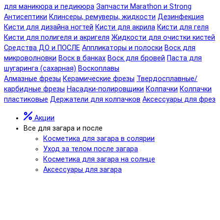
для маникюра и педикюра
Запчасти Marathon и Strong
Антисептики
Клинсеры, ремуверы, жидкости
Дезинфекция
Кисти для дизайна ногтей
Кисти для акрила
Кисти для геля
Кисти для полигеля и акригеля
Жидкости для очистки кистей
Средства ДО и ПОСЛЕ
Аппликаторы и полоски
Воск для
микроволновки
Воск в банках
Воск для бровей
Паста для
шугаринга (сахарная)
Воскоплавы
Алмазные фрезы
Керамические фрезы
Твердосплавные/
карбидные фрезы
Насадки-полировщики
Колпачки
Колпачки
пластиковые
Держатели для колпачков
Аксессуары для фрез
Акции
Все для загара и после
Косметика для загара в солярии
Уход за телом после загара
Косметика для загара на солнце
Аксессуары для загара