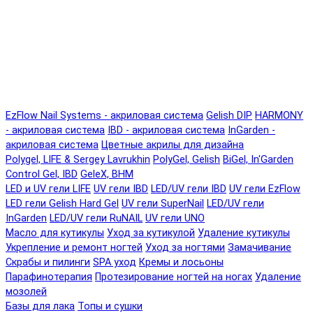
EzFlow Nail Systems - акриловая система
Gelish DIP
HARMONY
- акриловая система
IBD - акриловая система
InGarden -
акриловая система
Цветные акрилы для дизайна
Polygel, LIFE & Sergey Lavrukhin
PolyGel, Gelish
BiGel, In'Garden
Control Gel, IBD
GeleX, BHM
LED и UV гели LIFE
UV гели IBD
LED/UV гели IBD
UV гели EzFlow
LED гели Gelish Hard Gel
UV гели SuperNail
LED/UV гели
InGarden
LED/UV гели RuNAIL
UV гели UNO
Масло для кутикулы
Уход за кутикулой
Удаление кутикулы
Укрепление и ремонт ногтей
Уход за ногтями
Замачивание
Скрабы и пилинги
SPA уход
Кремы и лосьоны
Парафинотерапия
Протезирование ногтей на ногах
Удаление
мозолей
Базы для лака
Топы и сушки