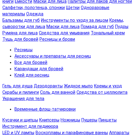
книги
Емкости
Маски для лица
Палитры для лаков для ногтей
Салфетки, полотенца, спонжи
Щетки
Одноразовые
материалы
Одежда
Бальзамы для губ
Инструменты по уходу за лицом
Кремы,
сыворотки для лица
Маски для лица
Помада для губ
Пудры
Румяна для лица
Средства для умывания
Тональный крем
Тушь для бровей
Ресницы и брови
Ресницы
Аксессуары и препараты для ресниц
Все для бровей
Карандаши для бровей
Клей для ресниц
Гель для душа
Дезодоранты
Жидкое мыло
Кремы и уход
Скрабы и пилинги
Соль для ванной
Средства от целлюлита
Украшения для тела
Временные флэш-татуировки
Кусачки и щипцы
Книпсеры
Ножницы
Пушеры
Пинцеты
Инструмент для педикюра
LED и UV лампы
Воскоплавы и парафиновые ванны
Аппараты