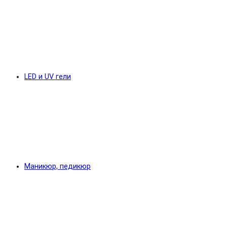
LED и UV гели
Маникюр, педикюр